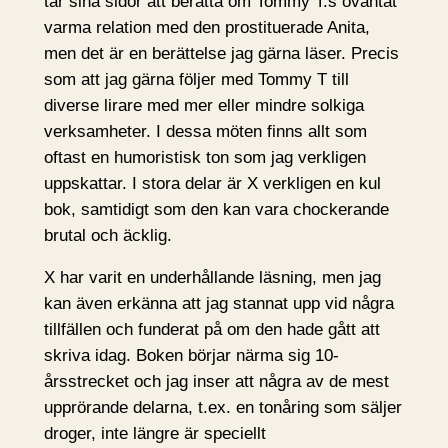
tar sina sidor att berätta om Tommy T:s oväntat
varma relation med den prostituerade Anita,
men det är en berättelse jag gärna läser. Precis
som att jag gärna följer med Tommy T till
diverse lirare med mer eller mindre solkiga
verksamheter. I dessa möten finns allt som
oftast en humoristisk ton som jag verkligen
uppskattar. I stora delar är X verkligen en kul
bok, samtidigt som den kan vara chockerande
brutal och äcklig.
X har varit en underhållande läsning, men jag
kan även erkänna att jag stannat upp vid några
tillfällen och funderat på om den hade gått att
skriva idag. Boken börjar närma sig 10-
årsstrecket och jag inser att några av de mest
upprörande delarna, t.ex. en tonåring som säljer
droger, inte längre är speciellt