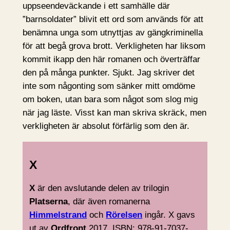
uppseendeväckande i ett samhälle där
”barnsoldater” blivit ett ord som används för att
benämna unga som utnyttjas av gängkriminella
för att begå grova brott. Verkligheten har liksom
kommit ikapp den här romanen och överträffar
den på många punkter. Sjukt. Jag skriver det
inte som någonting som sänker mitt omdöme
om boken, utan bara som något som slog mig
när jag läste. Visst kan man skriva skräck, men
verkligheten är absolut förfärlig som den är.
X
X
är den avslutande delen av trilogin
Platserna
, där även romanerna
Himmelstrand
och
Rörelsen
ingår. X gavs
ut av
Ordfront
2017. ISBN: 978-91-7037-