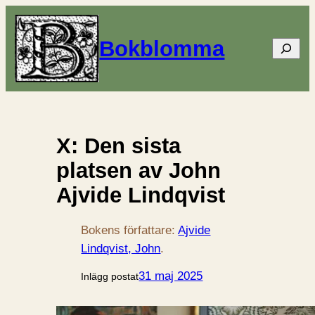
Bokblomma
Sök
X: Den sista
platsen av John
Ajvide Lindqvist
Bokens författare:
Ajvide
Lindqvist, John
.
31 maj 2025
Inlägg postat