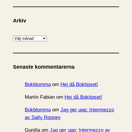
Arkiv
A
r
k
i
Senaste kommentarerna
v
Bokblomma
om
Hej då Boktipset!
Martin Fabian
om
Hej då Boktipset!
Bokblomma
om
Jag ger upp: Intermezzo
av Sally Rooney
Gunilla
om
Jag ger upp: Intermezzo av