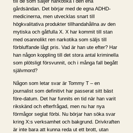
till de som säljer narkotika i den ena
gårdsändan. Det börjar med de egna ADHD-
medicinerna, men utvecklas snart till
högkvalitativa produkter tillhandahållna av den
mytiska och gåtfulla X. X har kommit till stan
med osannolikt ren narkotika som säljs till
förbluffande lågt pris. Vad är han ute efter? Har
han någon koppling till det stora antal kriminella
som plötsligt försvunnit, och i många fall begått
självmord?
Någon som letar svar är Tommy T – en
journalist som definitivt har passerat sitt bäst
före-datum. Det har funnits en tid när han varit
rikskänd och efterfrågad, men nu har nya
förmågor seglat förbi. Nu börjar han söka svar
kring X:s verksamhet och bakgrund. Drivkraften
är inte bara att kunna reda ut ett brott, utan