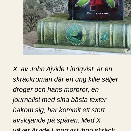
X, av John Ajvide Lindqvist, är en
skräckroman där en ung kille säljer
droger och hans morbror, en
journalist med sina bästa texter
bakom sig, har kommit ett stort
avslöjande på spåren. Med X
väver Ajvide Lindqvist ihop skräck-