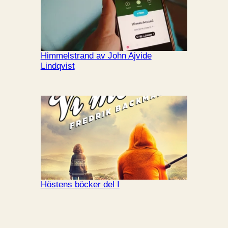
Himmelstrand av John Ajvide
Lindqvist
Höstens böcker del I