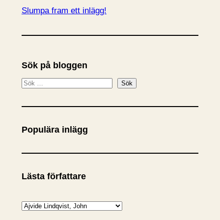
Slumpa fram ett inlägg!
Sök på bloggen
S
Sök
ö
k
Populära inlägg
Lästa författare
K
a