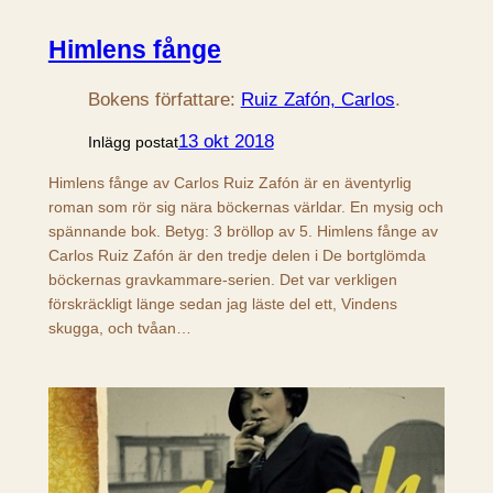
Himlens fånge
Bokens författare:
Ruiz Zafón, Carlos
.
13 okt 2018
Inlägg postat
Himlens fånge av Carlos Ruiz Zafón är en äventyrlig
roman som rör sig nära böckernas världar. En mysig och
spännande bok. Betyg: 3 bröllop av 5. Himlens fånge av
Carlos Ruiz Zafón är den tredje delen i De bortglömda
böckernas gravkammare-serien. Det var verkligen
förskräckligt länge sedan jag läste del ett, Vindens
skugga, och tvåan…