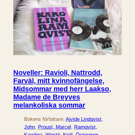
Noveller: Ravioli, Nattrodd,
Farväl, mitt kvinnofängelse,
Midsommar med herr Laakso,
Madame de Breyves
melankoliska sommar
Bokens författare:
Ajvide Lindqvist,
John
, 
Proust, Marcel
, 
Ramqvist,
Karolina
, 
Westö, Kjell
, 
Östergren,