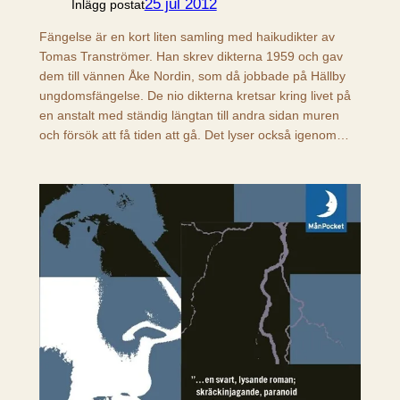
25 jul 2012
Inlägg postat
Fängelse är en kort liten samling med haikudikter av
Tomas Tranströmer. Han skrev dikterna 1959 och gav
dem till vännen Åke Nordin, som då jobbade på Hällby
ungdomsfängelse. De nio dikterna kretsar kring livet på
en anstalt med ständig längtan till andra sidan muren
och försök att få tiden att gå. Det lyser också igenom…