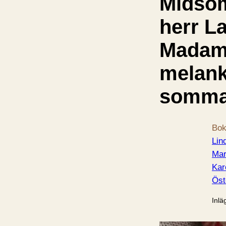
Midso
herr L
Madam
melank
somma
Bok
Lin
Mar
Kar
Öst
Inlä