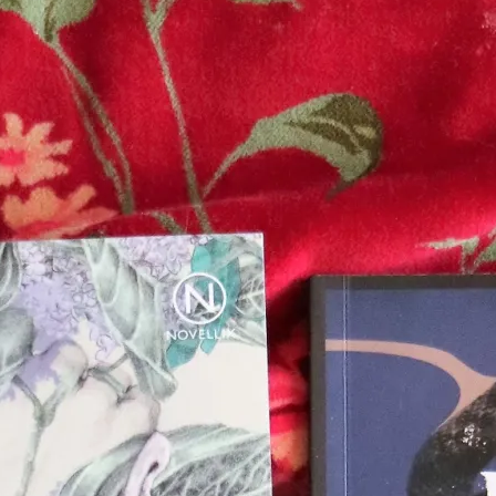
E-böcker
Deckare
Fakta
handel
voriter
Framsidor
Filmatiseringar
Historia
Klass
ldraskap
Illustrerat
Kärlek
ssiker
Kvinnors liv
udböcker
Nobelpriset
Läsa
Mord
eller
Personligt
Nyutkommet
Poesi
itik & samhälle
Prisbelönt
Relationer
Sorg
oföljetongen
änning
Storbritannien
Summeringar
verige
Ungdomsböcker
Tonår
Utläst
Vill läsa
USA
växt
nskap