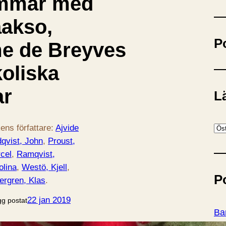
mmar med
ö
k
aakso,
P
e de Breyves
oliska
r
Lä
K
ens författare:
Ajvide
a
dqvist, John
, 
Proust,
t
cel
, 
Ramqvist,
e
olina
, 
Westö, Kjell
, 
P
g
ergren, Klas
.
o
22 jan 2019
gg postat
r
Ba
i