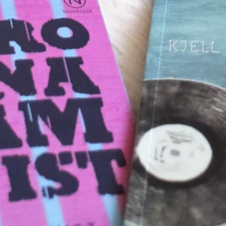
Bokblomma
om
Rent hus av Alia
Trabucco Zerán