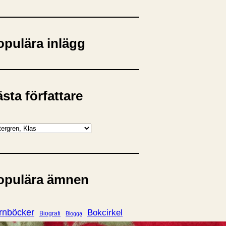
opulära inlägg
sta författare
opulära ämnen
rnböcker
Bokcirkel
Biografi
Blogga