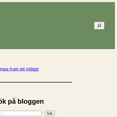
Sök
mpa fram ett inlägg!
ök på bloggen
Sök