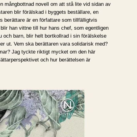
n mångbottnad novell om att stå lite vid sidan av
ren blir förälskad i byggets beställare, en
berättare är en författare som tillfälligtvis
lir han vittne till hur hans chef, som egentligen
u och barn, blir helt bortkollrad i sin förälskelse
ger ut. Vem ska berättaren vara solidarisk med?
mmar? Jag tyckte riktigt mycket om den här
rättarperspektivet och hur berättelsen är