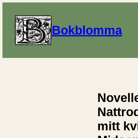
Bokblomma
Novelle
Nattrod
mitt k