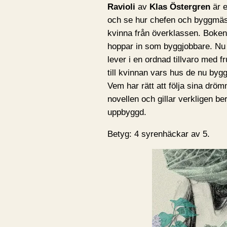
Ravioli
av
Klas Östergren
är e
och se hur chefen och byggmästa
kvinna från överklassen. Bokens 
hoppar in som byggjobbare. Nu b
lever i en ordnad tillvaro med fr
till kvinnan vars hus de nu byg
Vem har rätt att följa sina drö
novellen och gillar verkligen be
uppbyggd.
Betyg: 4 syrenhäckar av 5.