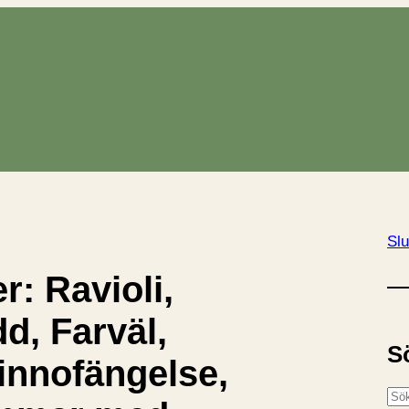
Slu
r: Ravioli,
d, Farväl,
S
vinnofängelse,
S