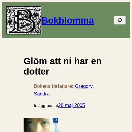
Bokblomma
Sök
Glöm att ni har en
dotter
Bokens författare:
Gregory,
Sandra
.
28 maj 2005
Inlägg postat