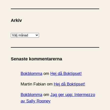
Arkiv
A
r
k
i
Senaste kommentarerna
v
Bokblomma
om
Hej då Boktipset!
Martin Fabian
om
Hej då Boktipset!
Bokblomma
om
Jag ger upp: Intermezzo
av Sally Rooney