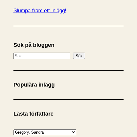
Slumpa fram ett inlägg!
Sök på bloggen
S
Sök
ö
k
Populära inlägg
Lästa författare
K