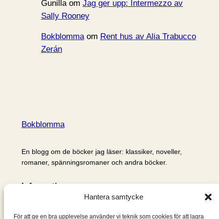
Gunilla
om
Jag ger upp: Intermezzo av
Sally Rooney
Bokblomma
om
Rent hus av Alia Trabucco
Zerán
Bokblomma
En blogg om de böcker jag läser: klassiker, noveller,
romaner, spänningsromaner och andra böcker.
Information
Hantera samtycke
Cookie- och integritetspolicy
Om mig & om bloggen
För att ge en bra upplevelse använder vi teknik som cookies för att lagra