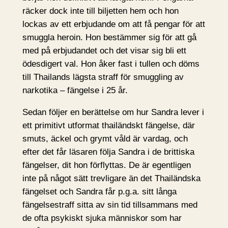
räcker dock inte till biljetten hem och hon
lockas av ett erbjudande om att få pengar för att
smuggla heroin. Hon bestämmer sig för att gå
med på erbjudandet och det visar sig bli ett
ödesdigert val. Hon åker fast i tullen och döms
till Thailands lägsta straff för smuggling av
narkotika – fängelse i 25 år.
Sedan följer en berättelse om hur Sandra lever i
ett primitivt utformat thailändskt fängelse, där
smuts, äckel och grymt våld är vardag, och
efter det får läsaren följa Sandra i de brittiska
fängelser, dit hon förflyttas. De är egentligen
inte på något sätt trevligare än det Thailändska
fängelset och Sandra får p.g.a. sitt långa
fängelsestraff sitta av sin tid tillsammans med
de ofta psykiskt sjuka människor som har