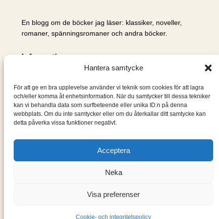
En blogg om de böcker jag läser: klassiker, noveller,
romaner, spänningsromaner och andra böcker.
Information
Hantera samtycke
Cookie- och integritetspolicy
Om mig & om bloggen
För att ge en bra upplevelse använder vi teknik som cookies för att lagra
S
och/eller komma åt enhetsinformation. När du samtycker till dessa tekniker
kan vi behandla data som surfbeteende eller unika ID:n på denna
ö
webbplats. Om du inte samtycker eller om du återkallar ditt samtycke kan
k
detta påverka vissa funktioner negativt.
Acceptera
Neka
Visa preferenser
Designad med
WordPress
Cookie- och integritetspolicy