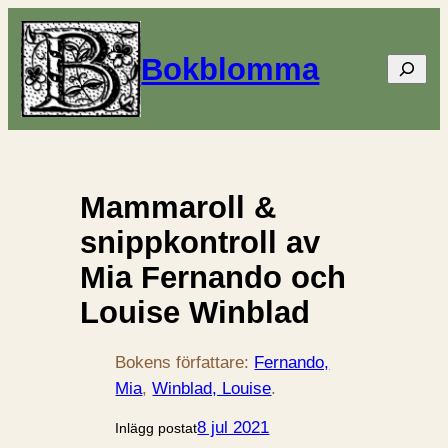
Bokblomma
Sök
Mammaroll &
snippkontroll av
Mia Fernando och
Louise Winblad
Bokens författare:
Fernando,
Mia
, 
Winblad, Louise
.
8 jul 2021
Inlägg postat