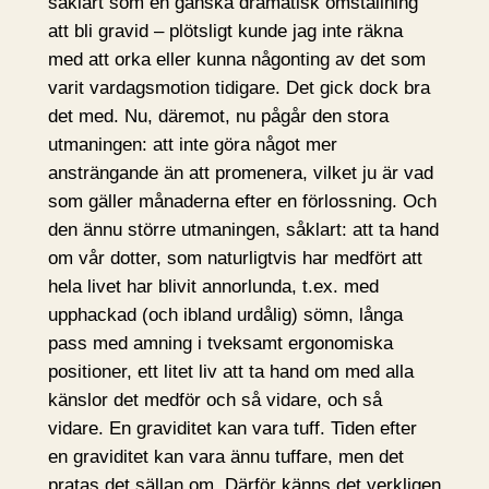
såklart som en ganska dramatisk omställning
att bli gravid – plötsligt kunde jag inte räkna
med att orka eller kunna någonting av det som
varit vardagsmotion tidigare. Det gick dock bra
det med. Nu, däremot, nu pågår den stora
utmaningen: att inte göra något mer
ansträngande än att promenera, vilket ju är vad
som gäller månaderna efter en förlossning. Och
den ännu större utmaningen, såklart: att ta hand
om vår dotter, som naturligtvis har medfört att
hela livet har blivit annorlunda, t.ex. med
upphackad (och ibland urdålig) sömn, långa
pass med amning i tveksamt ergonomiska
positioner, ett litet liv att ta hand om med alla
känslor det medför och så vidare, och så
vidare. En graviditet kan vara tuff. Tiden efter
en graviditet kan vara ännu tuffare, men det
pratas det sällan om. Därför känns det verkligen