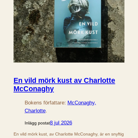
En vild mörk kust av Charlotte
McConaghy
Bokens författare:
McConaghy,
Charlotte
.
8 jul 2026
Inlägg postat
En vild mörk kust, av Charlotte McConaghy, är en snyftig