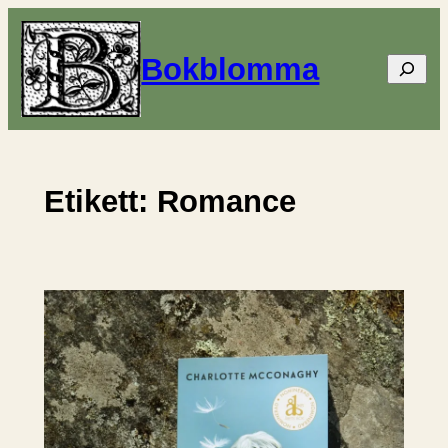
Hoppa
till
Bokblomma
Sök
innehåll
Etikett:
Romance