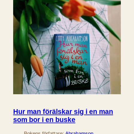
Hur man förälskar sig i en man
som bor i en buske
Bokens författare:
Abrahamson,