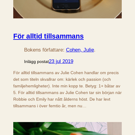
För alltid tillsammans
Bokens författare:
Cohen, Julie
.
23 jul 2019
Inlägg postat
För alltid tillsammans av Julie Cohen handlar om precis
det som titeln skvallrar om: kärlek och passion (och
familjehemligheter). Inte min kopp te. Betyg: 1+ båtar av
5. För alltid tillsammans av Julie Cohen tar sin början när
Robbie och Emily har nått ålderns höst. De har levt
tillsammans i över femtio år, men nu…