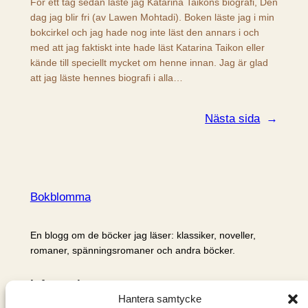
För ett tag sedan läste jag Katarina Taikons biografi, Den
dag jag blir fri (av Lawen Mohtadi). Boken läste jag i min
bokcirkel och jag hade nog inte läst den annars i och
med att jag faktiskt inte hade läst Katarina Taikon eller
kände till speciellt mycket om henne innan. Jag är glad
att jag läste hennes biografi i alla…
Nästa sida
→
Bokblomma
En blogg om de böcker jag läser: klassiker, noveller,
romaner, spänningsromaner och andra böcker.
Information
Hantera samtycke