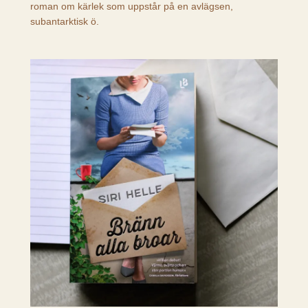
roman om kärlek som uppstår på en avlägsen,
subantarktisk ö.