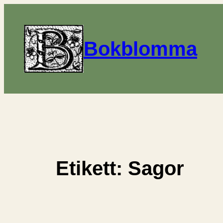
Hoppa
till
innehåll
Bokblomma
Etikett:
Sagor