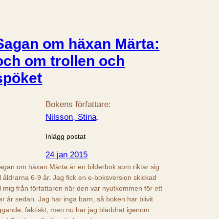
Sagan om häxan Märta:
och om trollen och
spöket
Bokens författare:
Nilsson, Stina
.
Inlägg postat
24 jan 2015
agan om häxan Märta är en bilderbok som riktar sig
ill åldrarna 6-9 år. Jag fick en e-boksversion skickad
ill mig från författaren när den var nyutkommen för ett
ar år sedan. Jag har inga barn, så boken har blivit
iggande, faktiskt, men nu har jag bläddrat igenom