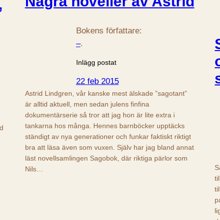
Några noveller av Astrid
,
Bokens författare:
–
.
Inlägg postat
22 feb 2015
Astrid Lindgren, vår kanske mest älskade ”sagotant”
är alltid aktuell, men sedan julens finfina
dokumentärserie så tror att jag hon är lite extra i
tankarna hos många. Hennes barnböcker upptäcks
ad
ständigt av nya generationer och funkar faktiskt riktigt
bra att läsa även som vuxen. Själv har jag bland annat
läst novellsamlingen Sagobok, där riktiga pärlor som
S
Nils…
t
t
p
l