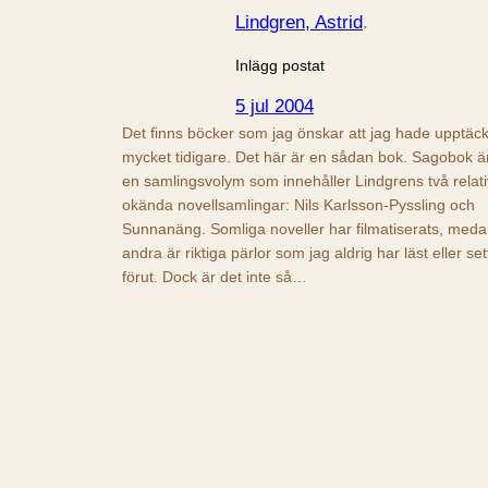
Lindgren, Astrid
.
Inlägg postat
5 jul 2004
Det finns böcker som jag önskar att jag hade upptäck
mycket tidigare. Det här är en sådan bok. Sagobok ä
en samlingsvolym som innehåller Lindgrens två relati
okända novellsamlingar: Nils Karlsson-Pyssling och
Sunnanäng. Somliga noveller har filmatiserats, med
andra är riktiga pärlor som jag aldrig har läst eller set
förut. Dock är det inte så…