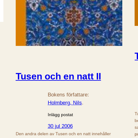
Tusen och en natt II
Bokens författare:
Holmberg, Nils
.
T
Inlägg postat
b
30 jul 2006
s
Den andra delen av Tusen och en natt innehåller
p