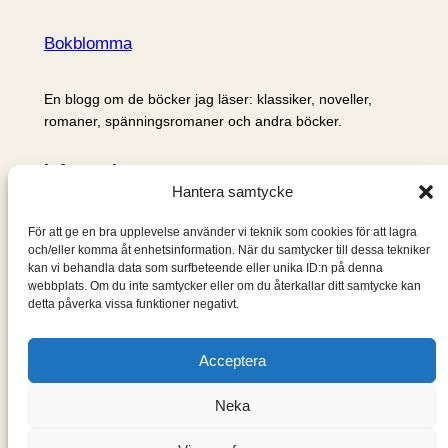
Bokblomma
En blogg om de böcker jag läser: klassiker, noveller,
romaner, spänningsromaner och andra böcker.
Information
Hantera samtycke
Cookie- och integritetspolicy
Om mig & om bloggen
För att ge en bra upplevelse använder vi teknik som cookies för att lagra
S
och/eller komma åt enhetsinformation. När du samtycker till dessa tekniker
kan vi behandla data som surfbeteende eller unika ID:n på denna
ö
webbplats. Om du inte samtycker eller om du återkallar ditt samtycke kan
k
detta påverka vissa funktioner negativt.
Acceptera
Neka