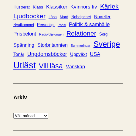
r
Kärlek
Klassiker
Kvinnors liv
Klass
Illustrerat
Ljudböcker
Noveller
Nobelpriset
Läsa
Mord
Politik & samhälle
Personligt
Nyutkommet
Poesi
Relationer
Prisbelönt
Sorg
Radioföljetongen
Sverige
Spänning
Storbritannien
Summeringar
Ungdomsböcker
USA
Uppväxt
Tonår
Utläst
Vill läsa
Vänskap
Arkiv
A
r
k