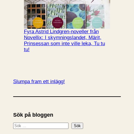
Fyra Astrid Lindgren-noveller från
Novellix: I skymningslandet, Märit,
Prinsessan som inte ville leka, Tu tu
tu!
Slumpa fram ett inlägg!
Sök på bloggen
S
Sök
ö