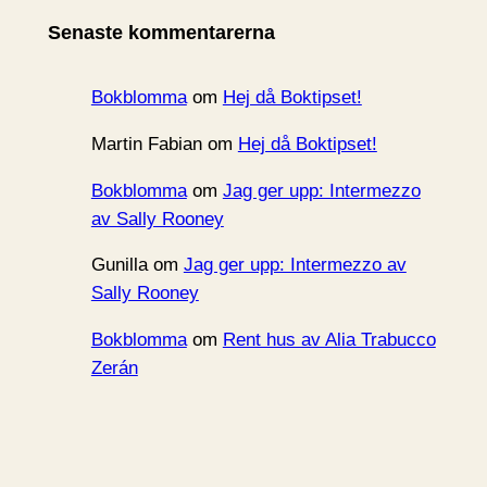
i
Senaste kommentarerna
v
Bokblomma
om
Hej då Boktipset!
Martin Fabian
om
Hej då Boktipset!
Bokblomma
om
Jag ger upp: Intermezzo
av Sally Rooney
Gunilla
om
Jag ger upp: Intermezzo av
Sally Rooney
Bokblomma
om
Rent hus av Alia Trabucco
Zerán