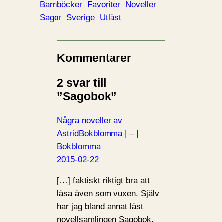
Barnböcker
Favoriter
Noveller
Sagor
Sverige
Utläst
Kommentarer
2 svar till
”Sagobok”
Några noveller av
AstridBokblomma | – |
Bokblomma
2015-02-22
[…] faktiskt riktigt bra att
läsa även som vuxen. Själv
har jag bland annat läst
novellsamlingen Sagobok,