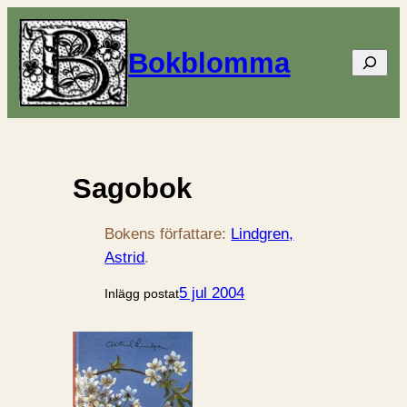
Bokblomma
Sök
Sagobok
Bokens författare:
Lindgren,
Astrid
.
5 jul 2004
Inlägg postat