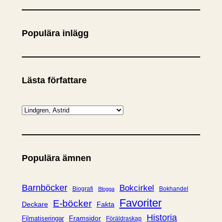
k
Populära inlägg
Lästa författare
K
a
t
e
Populära ämnen
g
o
r
Barnböcker
Bokcirkel
Biografi
Bokhandel
Blogga
i
Favoriter
E-böcker
Deckare
Fakta
e
Historia
Framsidor
Filmatiseringar
Föräldraskap