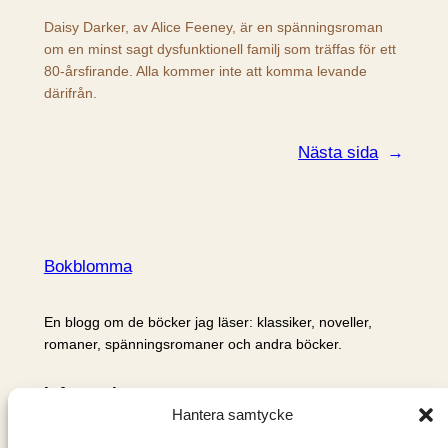
Daisy Darker, av Alice Feeney, är en spänningsroman
om en minst sagt dysfunktionell familj som träffas för ett
80-årsfirande. Alla kommer inte att komma levande
därifrån.
Nästa sida
→
Bokblomma
En blogg om de böcker jag läser: klassiker, noveller,
romaner, spänningsromaner och andra böcker.
Information
Hantera samtycke
Cookie- och integritetspolicy