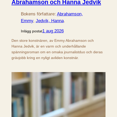
Abrahamson och Hanna Jedvik
Bokens författare:
Abrahamson,
Emmy
, 
Jedvik, Hanna
.
1 aug 2026
Inlägg postat
Den store konstnären, av Emmy Abrahamson och
Hanna Jedvik, är en varm och underhållande
spänningsroman om en omaka journalistduo och deras
grävjobb kring en nyligt avliden konstnär.