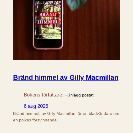
Bränd himmel av Gilly Macmillan
Bokens författare:
–
.
Inlägg postat
6 aug 2026
Bränd himmel, av Gilly Macmillan, är en bladvändare om
en pojkes försvinnande.