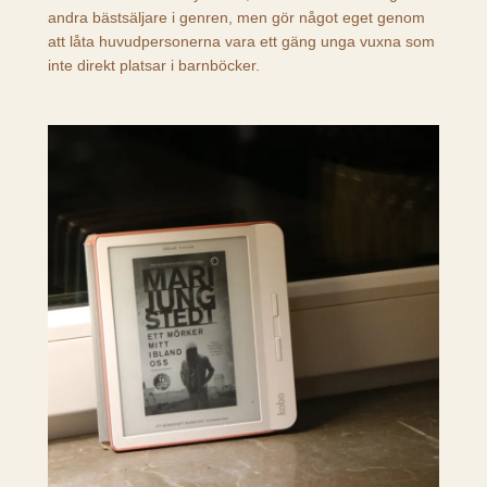
andra bästsäljare i genren, men gör något eget genom
att låta huvudpersonerna vara ett gäng unga vuxna som
inte direkt platsar i barnböcker.