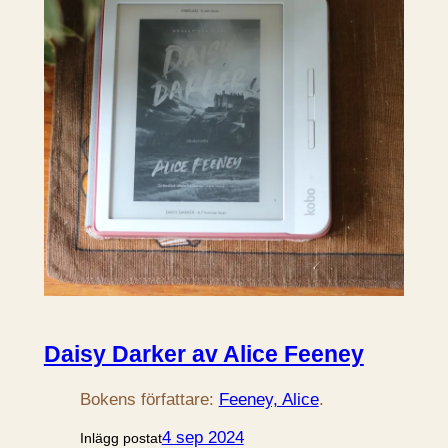
Daisy Darker av Alice Feeney
Bokens författare:
Feeney, Alice
.
4 sep 2024
Inlägg postat