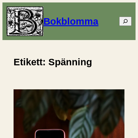
Hoppa
till
Bokblomma
Sök
innehåll
Etikett:
Spänning