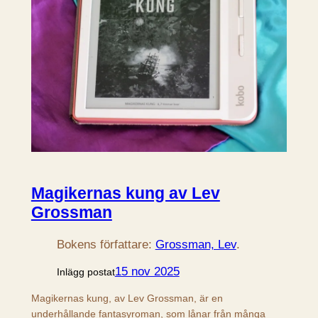
Magikernas kung av Lev
Grossman
Bokens författare:
Grossman, Lev
.
15 nov 2025
Inlägg postat
Magikernas kung, av Lev Grossman, är en
underhållande fantasyroman, som lånar från många