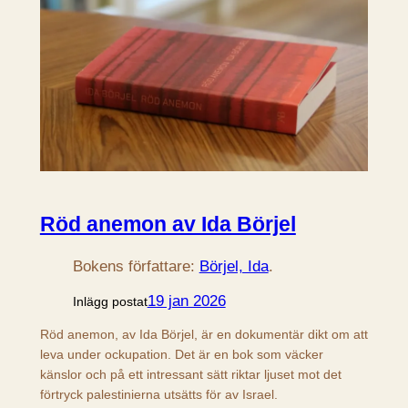
Röd anemon av Ida Börjel
Bokens författare:
Börjel, Ida
.
19 jan 2026
Inlägg postat
Röd anemon, av Ida Börjel, är en dokumentär dikt om att
leva under ockupation. Det är en bok som väcker
känslor och på ett intressant sätt riktar ljuset mot det
förtryck palestinierna utsätts för av Israel.