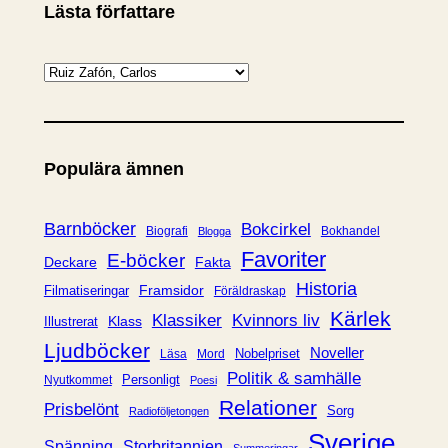
Lästa författare
K
a
t
e
Populära ämnen
g
o
r
Barnböcker
Bokcirkel
Biografi
Bokhandel
Blogga
i
Favoriter
E-böcker
Deckare
Fakta
e
Historia
Framsidor
Filmatiseringar
Föräldraskap
r
Kärlek
Klassiker
Kvinnors liv
Klass
Illustrerat
Ljudböcker
Noveller
Nobelpriset
Läsa
Mord
Politik & samhälle
Personligt
Nyutkommet
Poesi
Relationer
Prisbelönt
Sorg
Radioföljetongen
Sverige
Spänning
Storbritannien
Summeringar