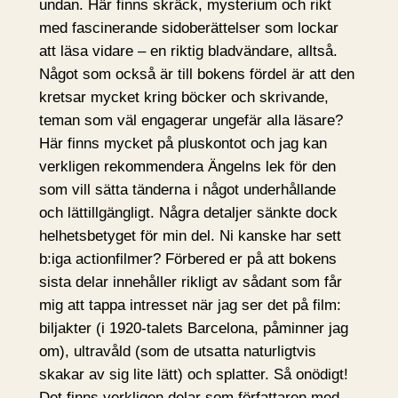
undan. Här finns skräck, mysterium och rikt
med fascinerande sidoberättelser som lockar
att läsa vidare – en riktig bladvändare, alltså.
Något som också är till bokens fördel är att den
kretsar mycket kring böcker och skrivande,
teman som väl engagerar ungefär alla läsare?
Här finns mycket på pluskontot och jag kan
verkligen rekommendera Ängelns lek för den
som vill sätta tänderna i något underhållande
och lättillgängligt. Några detaljer sänkte dock
helhetsbetyget för min del. Ni kanske har sett
b:iga actionfilmer? Förbered er på att bokens
sista delar innehåller rikligt av sådant som får
mig att tappa intresset när jag ser det på film:
biljakter (i 1920-talets Barcelona, påminner jag
om), ultravåld (som de utsatta naturligtvis
skakar av sig lite lätt) och splatter. Så onödigt!
Det finns verkligen delar som författaren med