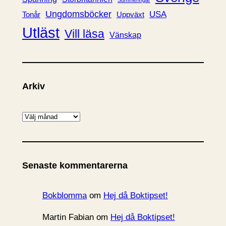
Ungdomsböcker
USA
Uppväxt
Tonår
Utläst
Vill läsa
Vänskap
Arkiv
A
r
k
i
Senaste kommentarerna
v
Bokblomma
om
Hej då Boktipset!
Martin Fabian
om
Hej då Boktipset!