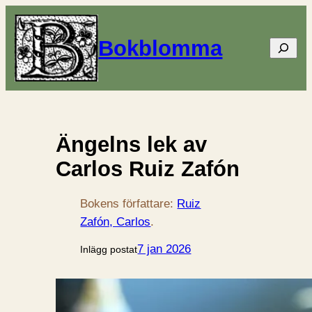
Bokblomma
Sök
Ängelns lek av
Carlos Ruiz Zafón
Bokens författare:
Ruiz
Zafón, Carlos
.
7 jan 2026
Inlägg postat