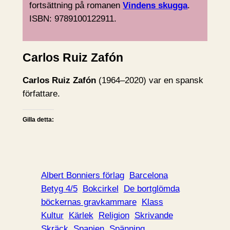
fortsättning på romanen
Vindens skugga
.
ISBN: 9789100122911.
Carlos Ruiz Zafón
Carlos Ruiz Zafón
(1964–2020) var en spansk
författare.
Gilla detta:
Albert Bonniers förlag
Barcelona
Betyg 4/5
Bokcirkel
De bortglömda
böckernas gravkammare
Klass
Kultur
Kärlek
Religion
Skrivande
Skräck
Spanien
Spänning