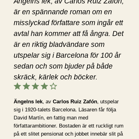
Ängelns lek, av Carlos Ruiz Zafón,
är en spännande roman om en
misslyckad författare som ingår ett
avtal han kommer att få ångra. Det
är en riktig bladvändare som
utspelar sig i Barcelona för 100 år
sedan och som bjuder på både
skräck, kärlek och böcker.
Betyg: 4 av 5.
Ängelns lek
, av
Carlos Ruiz Zafón
, utspelar
sig i 1920-talets Barcelona. Läsaren får följa
David Martín, en fattig man med
författarambitioner. Bostaden är ett ruckligt rum
på ett slitet pensionat och jobbet innebär slit på