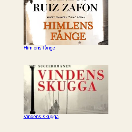
Himlens fånge
Vindens skugga