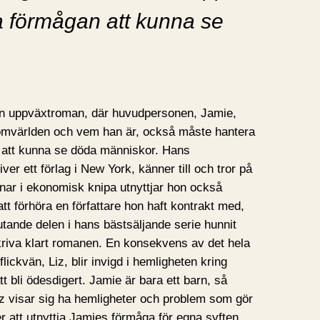
 förmågan att kunna se
en uppväxtroman, där huvudpersonen, Jamie,
å omvärlden och vem han är, också måste hantera
a att kunna se döda människor. Hans
 ett förlag i New York, känner till och tror på
ar i ekonomisk knipa utnyttjar hon också
 förhöra en författare hon haft kontrakt med,
tande delen i hans bästsäljande serie hunnit
kriva klart romanen. En konsekvens av det hela
ickvän, Liz, blir invigd i hemligheten kring
bli ödesdigert. Jamie är bara ett barn, så
 visar sig ha hemligheter och problem som gör
er att utnyttja Jamies förmåga för egna syften.