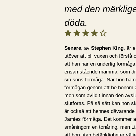
med den märkliga
döda.
Betyg: 4 av 5.
Senare
, av
Stephen King
, är 
utöver att bli vuxen och först
att han har en underlig förmåg
ensamstående mamma, som driver
sin sons förmåga. När hon hamn
förmågan genom att be honom att
men som avlidit innan den avslu
slutföras. På så sätt kan hon s
är också att hennes dåvarande fl
Jamies förmåga. Det kommer att 
småningom en tonåring, men Liz
att hon utan betänkligheter välj