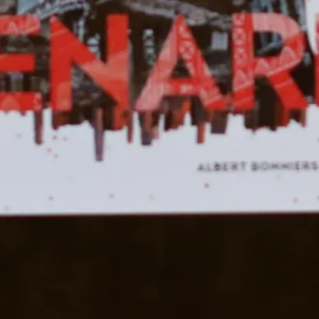
Bokblomma
om
Rent hus av Alia
Trabucco Zerán