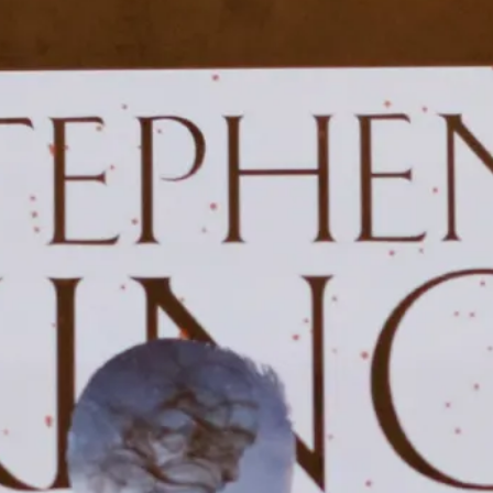
E-böcker
Deckare
Fakta
handel
voriter
Framsidor
Filmatiseringar
Historia
Klass
ldraskap
Illustrerat
Kärlek
ssiker
Kvinnors liv
udböcker
Nobelpriset
Läsa
Mord
eller
Personligt
Nyutkommet
Poesi
itik & samhälle
Prisbelönt
Relationer
Sorg
oföljetongen
änning
Storbritannien
Summeringar
verige
Ungdomsböcker
Tonår
Utläst
Vill läsa
USA
växt
nskap