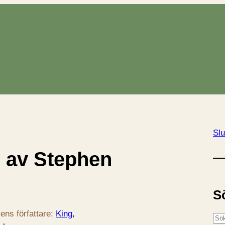
Slu
 av Stephen
S
ens författare:
King,
S