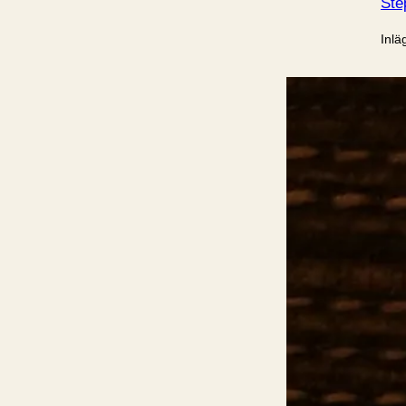
Ste
Inlä