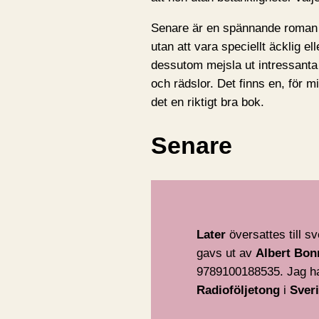
Senare är en spännande roman 
utan att vara speciellt äcklig e
dessutom mejsla ut intressanta
och rädslor. Det finns en, för m
det en riktigt bra bok.
Senare
Later
översattes till 
gavs ut av
Albert Bon
9789100188535. Jag ha
Radioföljetong
i
Sver