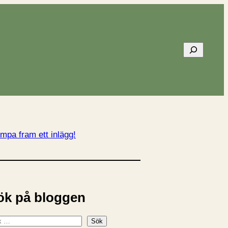
Sök
mpa fram ett inlägg!
ök på bloggen
Sök