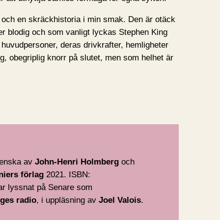
och en skräckhistoria i min smak. Den är otäck
ller blodig och som vanligt lyckas Stephen King
 huvudpersoner, deras drivkrafter, hemligheter
ig, obegriplig knorr på slutet, men som helhet är
svenska av
John-Henri Holmberg
och
niers förlag
2021. ISBN:
r lyssnat på Senare som
iges radio
, i uppläsning av
Joel Valois
.