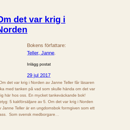
Om det var krig i
Norden
Bokens författare:
Teller, Janne
.
Inlägg postat
29 jul 2017
 Om det var krig i Norden av Janne Teller får läsaren
eka med tanken på vad som skulle hända om det var
rig här hos oss. En mycket tankeväckande bok!
etyg: 5 kakförsäljare av 5. Om det var krig i Norden
v Janne Teller är en ungdomsbok formgiven som ett
ass. Som svensk medborgare…