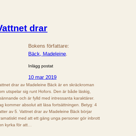
Vattnet drar
Bokens författare:
Bäck, Madeleine
.
Inlägg postat
10 mar 2019
attnet drar av Madeleine Bäck är en skräckroman
om utspelar sig runt Hofors. Den är både läskig,
pännande och är fylld med intressanta karaktärer.
ag kommer absolut att läsa fortsättningen. Betyg: 4
atter av 5. Vattnet drar av Madeleine Bäck börjar
ramatiskt med att ett gäng unga personer gör inbrott
 en kyrka för att…