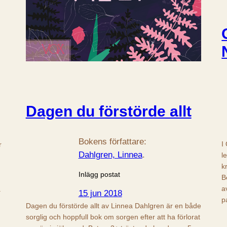
Dagen du förstörde allt
Bokens författare:
I
r
Dahlgren, Linnea
.
l
k
Inlägg postat
B
a
a
15 jun 2018
p
Dagen du förstörde allt av Linnea Dahlgren är en både
sorglig och hoppfull bok om sorgen efter att ha förlorat