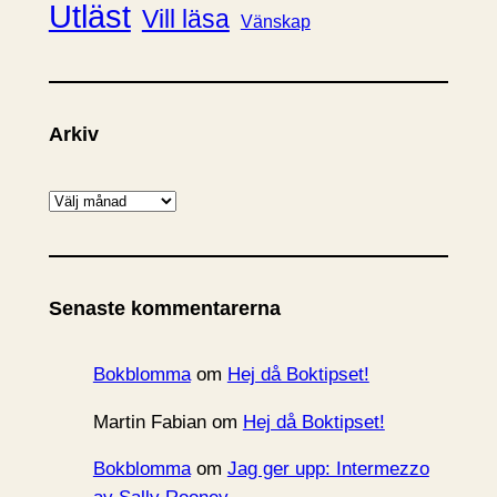
Utläst
Vill läsa
Vänskap
Arkiv
A
r
k
i
Senaste kommentarerna
v
Bokblomma
om
Hej då Boktipset!
Martin Fabian
om
Hej då Boktipset!
Bokblomma
om
Jag ger upp: Intermezzo