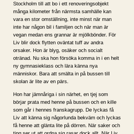
Stockholm till att bo i ett renoveringsobjekt
många kilometer från närmsta samhälle kan
vara en stor omställning, inte minst när man
inte har någon bil i familjen och när man är
vegan medan ens grannar är mjölkbönder. För
Liv blir dock flytten oväntat tuff av andra
orsaker. Hon är blyg, osäker och socialt
otränad. Nu ska hon försöka komma in i en helt
ny gymnasieklass och lära känna nya
människor. Bara att smälta in på bussen till
skolan är lite av en pärs.
Hon har jämnåriga i sin närhet, en tjej som
börjar prata med henne på bussen och en kille
som går i hennes franskagrupp. De lyckas få
Liv att känna sig någorlunda bekväm och lyckas
få henne att glänta lite på dörren. När saker och
ting ser ut att ordna sig rasar dock allt. När Liv