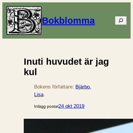
Bokblomma
Sök
Inuti huvudet är jag
kul
Bokens författare:
Bjärbo,
Lisa
.
24 okt 2019
Inlägg postat