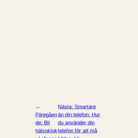
←
Nästa:
Smartare
Föregåen
än din telefon: Hur
de:
Bli
du använder din
hälsoklok
telefon för att må