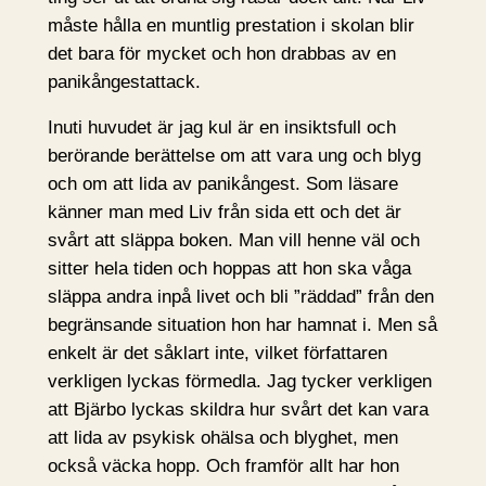
måste hålla en muntlig prestation i skolan blir
det bara för mycket och hon drabbas av en
panikångestattack.
Inuti huvudet är jag kul är en insiktsfull och
berörande berättelse om att vara ung och blyg
och om att lida av panikångest. Som läsare
känner man med Liv från sida ett och det är
svårt att släppa boken. Man vill henne väl och
sitter hela tiden och hoppas att hon ska våga
släppa andra inpå livet och bli ”räddad” från den
begränsande situation hon har hamnat i. Men så
enkelt är det såklart inte, vilket författaren
verkligen lyckas förmedla. Jag tycker verkligen
att Bjärbo lyckas skildra hur svårt det kan vara
att lida av psykisk ohälsa och blyghet, men
också väcka hopp. Och framför allt har hon