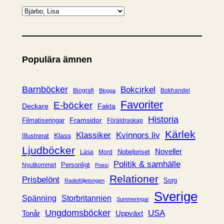
K
a
t
e
Populära ämnen
g
o
r
Barnböcker
Bokcirkel
Biografi
Bokhandel
Blogga
i
Favoriter
E-böcker
Deckare
Fakta
e
Historia
Framsidor
Filmatiseringar
Föräldraskap
r
Kärlek
Klassiker
Kvinnors liv
Klass
Illustrerat
Ljudböcker
Noveller
Nobelpriset
Läsa
Mord
Politik & samhälle
Personligt
Nyutkommet
Poesi
Relationer
Prisbelönt
Sorg
Radioföljetongen
Sverige
Spänning
Storbritannien
Summeringar
Ungdomsböcker
USA
Uppväxt
Tonår