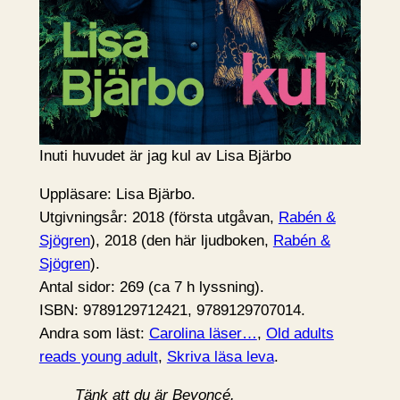
Inuti huvudet är jag kul av Lisa Bjärbo
Uppläsare: Lisa Bjärbo.
Utgivningsår: 2018 (första utgåvan,
Rabén &
Sjögren
), 2018 (den här ljudboken,
Rabén &
Sjögren
).
Antal sidor: 269 (ca 7 h lyssning).
ISBN: 9789129712421, 9789129707014.
Andra som läst:
Carolina läser…
,
Old adults
reads young adult
,
Skriva läsa leva
.
Tänk att du är Beyoncé.