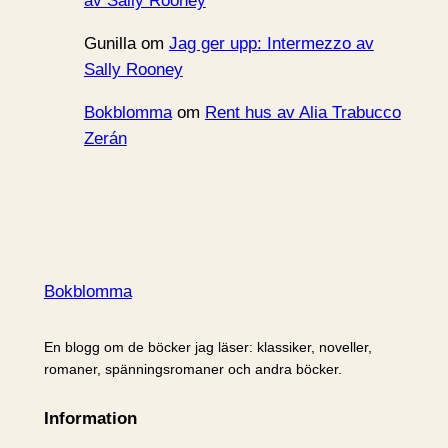
av Sally Rooney
Gunilla
om
Jag ger upp: Intermezzo av
Sally Rooney
Bokblomma
om
Rent hus av Alia Trabucco
Zerán
Bokblomma
En blogg om de böcker jag läser: klassiker, noveller,
romaner, spänningsromaner och andra böcker.
Information