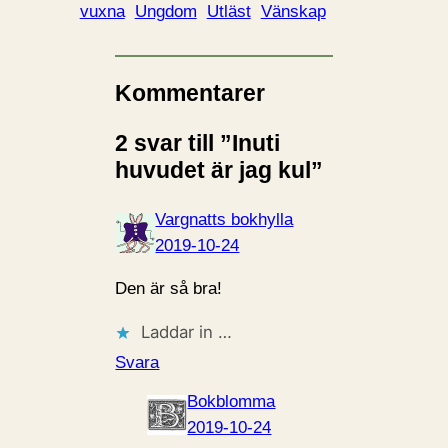
vuxna
Ungdom
Utläst
Vänskap
Kommentarer
2 svar till ”Inuti
huvudet är jag kul”
Vargnatts bokhylla
2019-10-24
Den är så bra!
Laddar in …
Svara
Bokblomma
2019-10-24