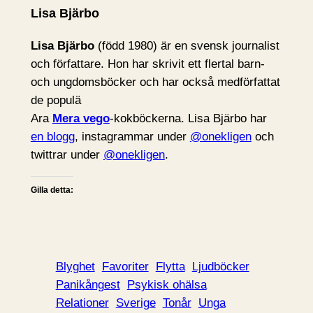
Lisa Bjärbo
Lisa Bjärbo
(född 1980) är en svensk journalist
och författare. Hon har skrivit ett flertal barn-
och ungdomsböcker och har också medförfattat
de populä
Ara
Mera vego
-kokböckerna. Lisa Bjärbo har
en blogg
, instagrammar under
@onekligen
och
twittrar under
@onekligen
.
Gilla detta:
Blyghet
Favoriter
Flytta
Ljudböcker
Panikångest
Psykisk ohälsa
Relationer
Sverige
Tonår
Unga