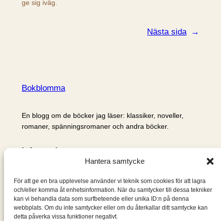
ge sig iväg.
Nästa sida
→
Bokblomma
En blogg om de böcker jag läser: klassiker, noveller,
romaner, spänningsromaner och andra böcker.
Information
Hantera samtycke
Cookie- och integritetspolicy
Om mig & om bloggen
För att ge en bra upplevelse använder vi teknik som cookies för att lagra
S
och/eller komma åt enhetsinformation. När du samtycker till dessa tekniker
kan vi behandla data som surfbeteende eller unika ID:n på denna
ö
webbplats. Om du inte samtycker eller om du återkallar ditt samtycke kan
k
detta påverka vissa funktioner negativt.