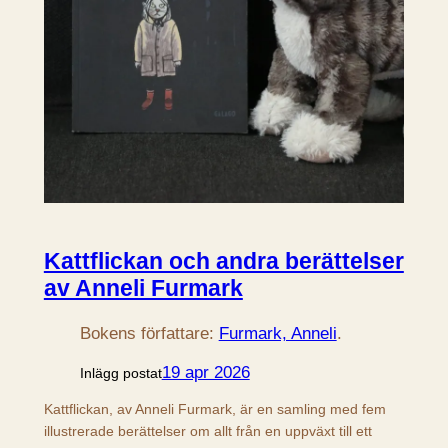
Kattflickan och andra berättelser
av Anneli Furmark
Bokens författare:
Furmark, Anneli
.
19 apr 2026
Inlägg postat
Kattflickan, av Anneli Furmark, är en samling med fem
illustrerade berättelser om allt från en uppväxt till ett