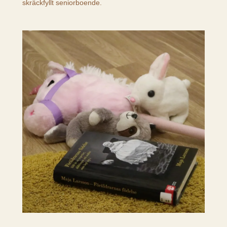
skräckfyllt seniorboende.