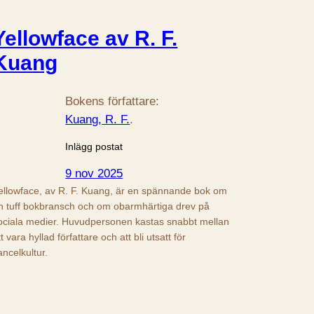
Yellowface av R. F.
Kuang
Bokens författare:
Kuang, R. F.
.
Inlägg postat
9 nov 2025
ellowface, av R. F. Kuang, är en spännande bok om
n tuff bokbransch och om obarmhärtiga drev på
ociala medier. Huvudpersonen kastas snabbt mellan
tt vara hyllad författare och att bli utsatt för
ancelkultur.