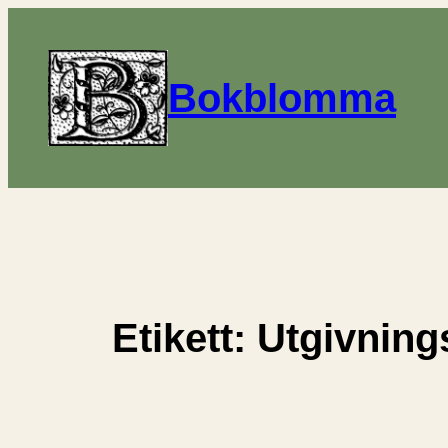
Hoppa
till
innehåll
Bokblomma
Etikett:
Utgivning