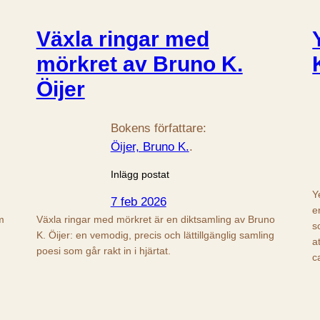
Växla ringar med
mörkret av Bruno K.
Öijer
Bokens författare:
Öijer, Bruno K.
.
Inlägg postat
Y
7 feb 2026
e
m
Växla ringar med mörkret är en diktsamling av Bruno
s
K. Öijer: en vemodig, precis och lättillgänglig samling
a
poesi som går rakt in i hjärtat.
c