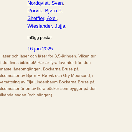
Nordqvist, Sven
, 
Rørvik, Bjørn F.
, 
Sheffler, Axel
, 
Wieslander, Jujja
.
Inlägg postat
16 jan 2025
i läser och läser och läser för 3,5-åringen. Vilken tur
tt det finns bibliotek! Här är fyra favoriter från den
enaste låneomgången. Bockarna Bruse på
olsemester av Bjørn F. Rørvik och Gry Moursund, i
versättning av Pija Lindenbaum Bockarna Bruse på
olsemester är en av flera böcker som bygger på den
älkända sagan (och sången)…