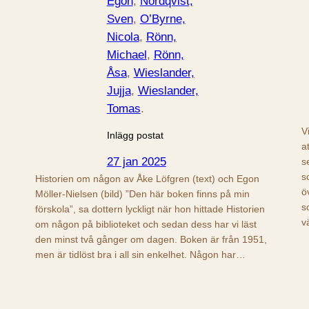
Egon
, 
Nordqvist,
Sven
, 
O’Byrne,
Nicola
, 
Rönn,
Michael
, 
Rönn,
Åsa
, 
Wieslander,
Jujja
, 
Wieslander,
Tomas
.
V
Inlägg postat
a
27 jan 2025
s
s
Historien om någon av Åke Löfgren (text) och Egon
ö
Möller-Nielsen (bild) ”Den här boken finns på min
s
förskola”, sa dottern lyckligt när hon hittade Historien
v
om någon på biblioteket och sedan dess har vi läst
den minst två gånger om dagen. Boken är från 1951,
men är tidlöst bra i all sin enkelhet. Någon har…