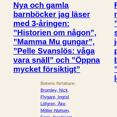
Nya och gamla
barnböcker jag läser
med 3-åringen:
”Historien om någon”,
”Mamma Mu gungar”,
”Pelle Svanslös: våga
vara snäll” och ”Öppna
mycket försiktigt”
r
Bokens författare:
Bromley, Nick
, 
Flygare, Ingrid
, 
Löfgren, Åke
, 
Möller-Nielsen,