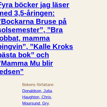
Fyra böcker jag läser
med 3,5-åringen:
”Bockarna Bruse på
solsemester”, ”Bra
jobbat, mamma
pingvin”, ”Kalle Kroks
bästa bok” och
”Mamma Mu blir
ledsen”
Bokens författare:
Donaldson, Julia
, 
Haughton, Chris
, 
Moursund, Gry
, 