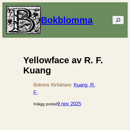
Bokblomma
Sök
Yellowface av R. F.
Kuang
Bokens författare:
Kuang, R.
F.
.
9 nov 2025
Inlägg postat