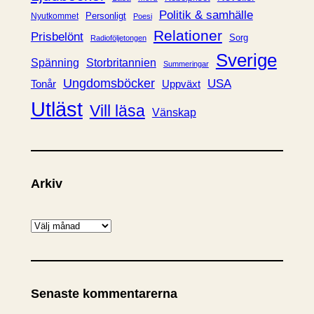
Politik & samhälle
Personligt
Nyutkommet
Poesi
Relationer
Prisbelönt
Sorg
Radioföljetongen
Sverige
Spänning
Storbritannien
Summeringar
Ungdomsböcker
USA
Uppväxt
Tonår
Utläst
Vill läsa
Vänskap
Arkiv
A
r
k
i
Senaste kommentarerna
v