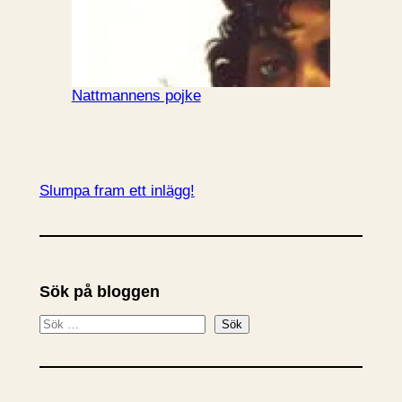
Nattmannens pojke
Slumpa fram ett inlägg!
Sök på bloggen
S
Sök
ö
k