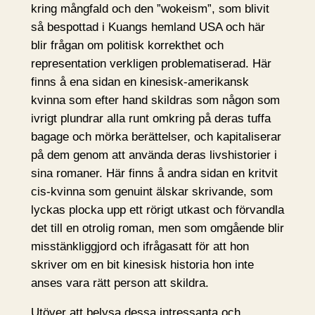
kring mångfald och den ”wokeism”, som blivit
så bespottad i Kuangs hemland USA och här
blir frågan om politisk korrekthet och
representation verkligen problematiserad. Här
finns å ena sidan en kinesisk-amerikansk
kvinna som efter hand skildras som någon som
ivrigt plundrar alla runt omkring på deras tuffa
bagage och mörka berättelser, och kapitaliserar
på dem genom att använda deras livshistorier i
sina romaner. Här finns å andra sidan en kritvit
cis-kvinna som genuint älskar skrivande, som
lyckas plocka upp ett rörigt utkast och förvandla
det till en otrolig roman, men som omgående blir
misstänkliggjord och ifrågasatt för att hon
skriver om en bit kinesisk historia hon inte
anses vara rätt person att skildra.
Utöver att belysa dessa intressanta och