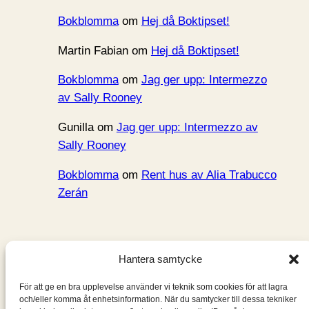
Bokblomma
om
Hej då Boktipset!
Martin Fabian
om
Hej då Boktipset!
Bokblomma
om
Jag ger upp: Intermezzo
av Sally Rooney
Gunilla
om
Jag ger upp: Intermezzo av
Sally Rooney
Bokblomma
om
Rent hus av Alia Trabucco
Zerán
Hantera samtycke
För att ge en bra upplevelse använder vi teknik som cookies för att lagra
Bokblomma
och/eller komma åt enhetsinformation. När du samtycker till dessa tekniker