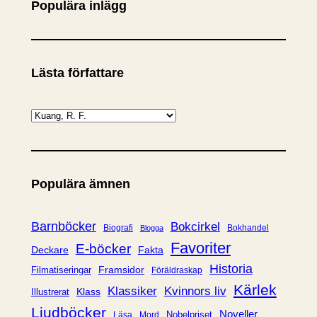
Populära inlägg
Lästa författare
K
a
t
e
Populära ämnen
g
o
r
Barnböcker
Bokcirkel
Biografi
Bokhandel
Blogga
i
Favoriter
E-böcker
Deckare
Fakta
e
Historia
Framsidor
Filmatiseringar
Föräldraskap
r
Kärlek
Klassiker
Kvinnors liv
Klass
Illustrerat
Ljudböcker
Noveller
Nobelpriset
Läsa
Mord