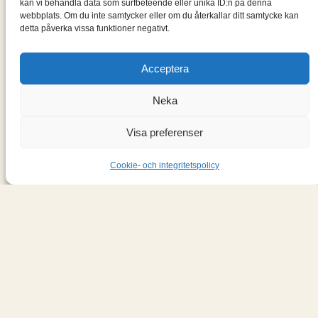
kan vi behandla data som surfbeteende eller unika ID:n på denna
webbplats. Om du inte samtycker eller om du återkallar ditt samtycke kan
En blogg om de böcker jag läser: klassiker, noveller,
detta påverka vissa funktioner negativt.
romaner, spänningsromaner och andra böcker.
Acceptera
Information
Neka
Cookie- och integritetspolicy
Om mig & om bloggen
Visa preferenser
S
ö
Cookie- och integritetspolicy
k
Designad med
WordPress