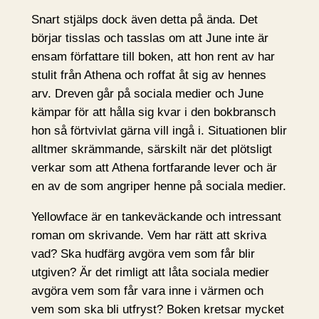
Snart stjälps dock även detta på ända. Det
börjar tisslas och tasslas om att June inte är
ensam författare till boken, att hon rent av har
stulit från Athena och roffat åt sig av hennes
arv. Dreven går på sociala medier och June
kämpar för att hålla sig kvar i den bokbransch
hon så förtvivlat gärna vill ingå i. Situationen blir
alltmer skrämmande, särskilt när det plötsligt
verkar som att Athena fortfarande lever och är
en av de som angriper henne på sociala medier.
Yellowface är en tankeväckande och intressant
roman om skrivande. Vem har rätt att skriva
vad? Ska hudfärg avgöra vem som får blir
utgiven? Är det rimligt att låta sociala medier
avgöra vem som får vara inne i värmen och
vem som ska bli utfryst? Boken kretsar mycket