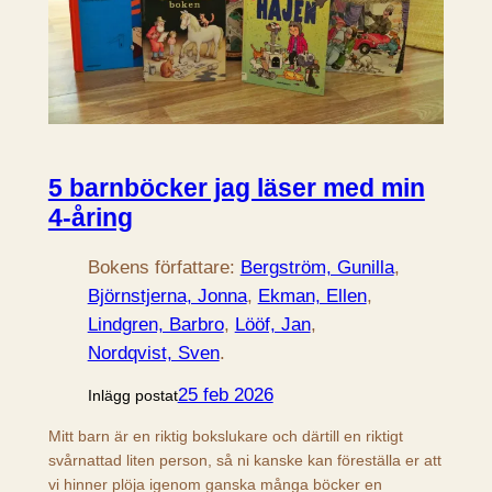
5 barnböcker jag läser med min
4-åring
Bokens författare:
Bergström, Gunilla
, 
Björnstjerna, Jonna
, 
Ekman, Ellen
, 
Lindgren, Barbro
, 
Lööf, Jan
, 
Nordqvist, Sven
.
25 feb 2026
Inlägg postat
Mitt barn är en riktig bokslukare och därtill en riktigt
svårnattad liten person, så ni kanske kan föreställa er att
vi hinner plöja igenom ganska många böcker en