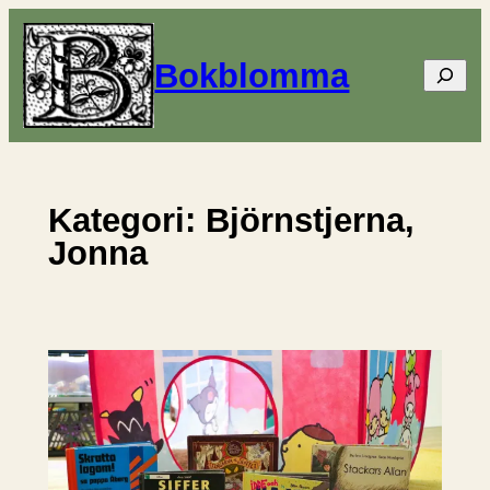
Hoppa
till
Bokblomma
Sök
innehåll
Kategori:
Björnstjerna,
Jonna