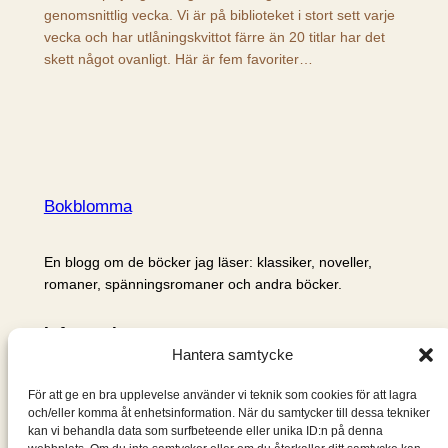
genomsnittlig vecka. Vi är på biblioteket i stort sett varje
vecka och har utlåningskvittot färre än 20 titlar har det
skett något ovanligt. Här är fem favoriter…
Bokblomma
En blogg om de böcker jag läser: klassiker, noveller,
romaner, spänningsromaner och andra böcker.
Information
Hantera samtycke
Cookie- och integritetspolicy
Om mig & om bloggen
För att ge en bra upplevelse använder vi teknik som cookies för att lagra
S
och/eller komma åt enhetsinformation. När du samtycker till dessa tekniker
kan vi behandla data som surfbeteende eller unika ID:n på denna
ö