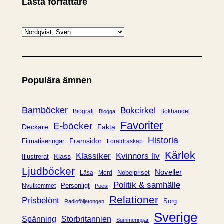
Lästa författare
K
a
t
e
Populära ämnen
g
o
r
Barnböcker
Bokcirkel
Biografi
Bokhandel
Blogga
i
Favoriter
E-böcker
Deckare
Fakta
e
Historia
Framsidor
Filmatiseringar
Föräldraskap
r
Kärlek
Klassiker
Kvinnors liv
Klass
Illustrerat
Ljudböcker
Noveller
Nobelpriset
Läsa
Mord
Politik & samhälle
Personligt
Nyutkommet
Poesi
Relationer
Prisbelönt
Sorg
Radioföljetongen
Sverige
Spänning
Storbritannien
Summeringar