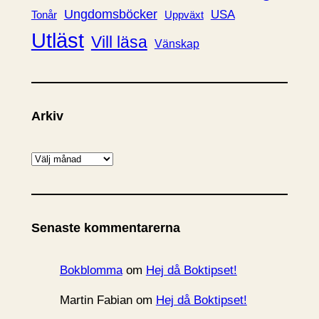
Ungdomsböcker
USA
Uppväxt
Tonår
Utläst
Vill läsa
Vänskap
Arkiv
A
r
k
i
Senaste kommentarerna
v
Bokblomma
om
Hej då Boktipset!
Martin Fabian
om
Hej då Boktipset!