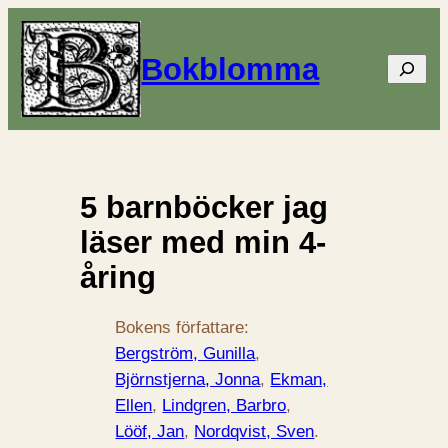
Bokblomma
Sök
5 barnböcker jag
läser med min 4-
åring
Bokens författare:
Bergström, Gunilla
, 
Björnstjerna, Jonna
, 
Ekman,
Ellen
, 
Lindgren, Barbro
, 
Lööf, Jan
, 
Nordqvist, Sven
.