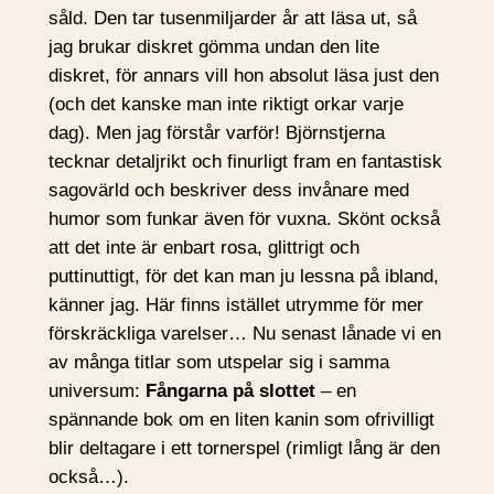
såld. Den tar tusenmiljarder år att läsa ut, så
jag brukar diskret gömma undan den lite
diskret, för annars vill hon absolut läsa just den
(och det kanske man inte riktigt orkar varje
dag). Men jag förstår varför! Björnstjerna
tecknar detaljrikt och finurligt fram en fantastisk
sagovärld och beskriver dess invånare med
humor som funkar även för vuxna. Skönt också
att det inte är enbart rosa, glittrigt och
puttinuttigt, för det kan man ju lessna på ibland,
känner jag. Här finns istället utrymme för mer
förskräckliga varelser… Nu senast lånade vi en
av många titlar som utspelar sig i samma
universum:
Fångarna på slottet
– en
spännande bok om en liten kanin som ofrivilligt
blir deltagare i ett tornerspel (rimligt lång är den
också…).