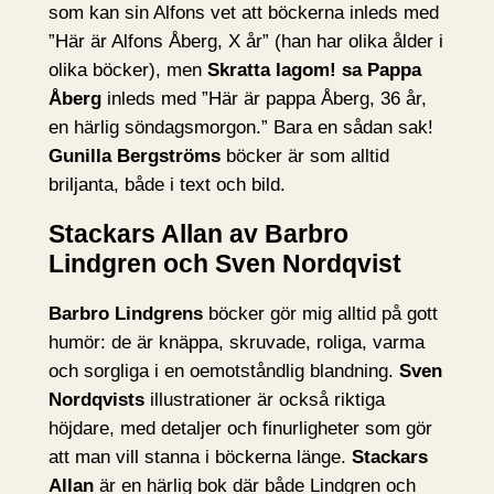
som kan sin Alfons vet att böckerna inleds med
”Här är Alfons Åberg, X år” (han har olika ålder i
olika böcker), men
Skratta lagom! sa Pappa
Åberg
inleds med ”Här är pappa Åberg, 36 år,
en härlig söndagsmorgon.” Bara en sådan sak!
Gunilla Bergströms
böcker är som alltid
briljanta, både i text och bild.
Stackars Allan av Barbro
Lindgren och Sven Nordqvist
Barbro Lindgrens
böcker gör mig alltid på gott
humör: de är knäppa, skruvade, roliga, varma
och sorgliga i en oemotståndlig blandning.
Sven
Nordqvists
illustrationer är också riktiga
höjdare, med detaljer och finurligheter som gör
att man vill stanna i böckerna länge.
Stackars
Allan
är en härlig bok där både Lindgren och