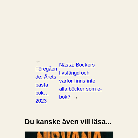
←
Nästa:
Böckers
Föregåen
livslängd och
de:
Årets
varför finns inte
bästa
alla böcker som e-
bok…
bok?
→
2023
Du kanske även vill läsa...