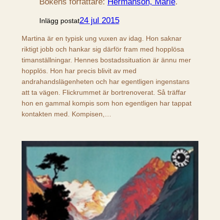
Bokens författare:
Hermanson, Marie
.
24 jul 2015
Inlägg postat
Martina är en typisk ung vuxen av idag. Hon saknar
riktigt jobb och hankar sig därför fram med hopplösa
timanställningar. Hennes bostadssituation är ännu mer
hopplös. Hon har precis blivit av med
andrahandslägenheten och har egentligen ingenstans
att ta vägen. Flickrummet är bortrenoverat. Så träffar
hon en gammal kompis som hon egentligen har tappat
kontakten med. Kompisen,…