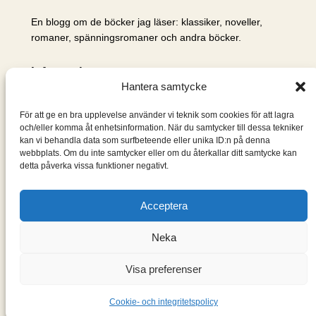
En blogg om de böcker jag läser: klassiker, noveller,
romaner, spänningsromaner och andra böcker.
Information
Hantera samtycke
Cookie- och integritetspolicy
Om mig & om bloggen
För att ge en bra upplevelse använder vi teknik som cookies för att lagra
S
och/eller komma åt enhetsinformation. När du samtycker till dessa tekniker
kan vi behandla data som surfbeteende eller unika ID:n på denna
ö
webbplats. Om du inte samtycker eller om du återkallar ditt samtycke kan
k
detta påverka vissa funktioner negativt.
Acceptera
Neka
Visa preferenser
Designad med
WordPress
Cookie- och integritetspolicy