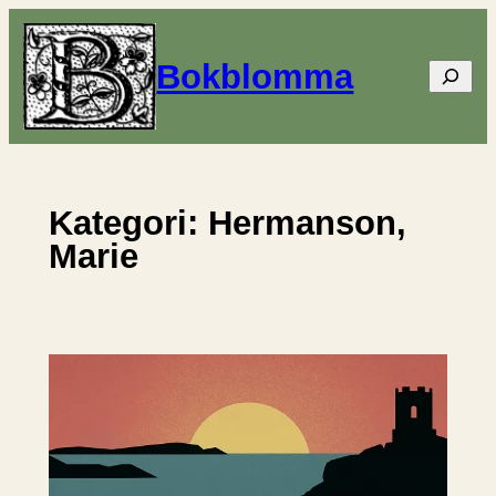
Hoppa
till
Bokblomma
Sök
innehåll
Kategori:
Hermanson,
Marie