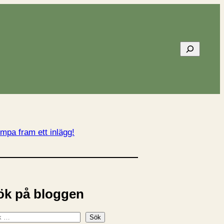
Sök
mpa fram ett inlägg!
ök på bloggen
Sök