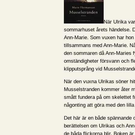
När Ulrika va
sommarhuset årets händelse. Då
Ann-Marie. Som vuxen har hon f
tillsammans med Ann-Marie. Någo
den sommaren då Ann-Maries fy
omständigheter försvann och fl
klipputsprång vid Musselstrand
När den vuxna Ulrikas söner hit
Musselstranden kommer åter mi
smått fundera på om skelettet
någonting att göra med den lilla
Det här är en både spännande 
berättelsen om Ulrikas och Ann-
de båda flickorna blir. Boken är 