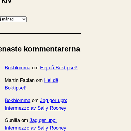
rkiv
enaste kommentarerna
Bokblomma
om
Hej då Boktipset!
Martin Fabian
om
Hej då
Boktipset!
Bokblomma
om
Jag ger upp:
Intermezzo av Sally Rooney
Gunilla
om
Jag ger upp:
Intermezzo av Sally Rooney