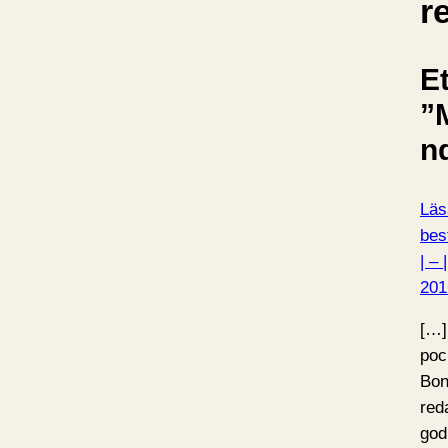
r
Et
”
n
Läs
bes
| –
201
[…]
poc
Bon
red
god