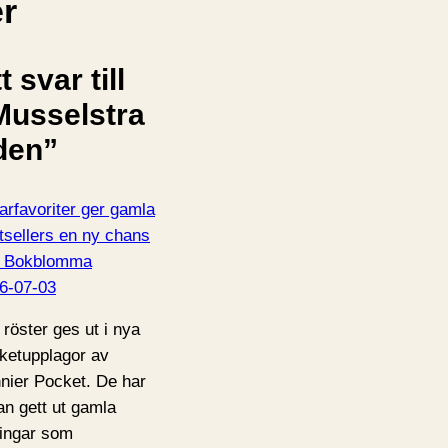
er
t svar till
Musselstra
den”
arfavoriter ger gamla
tsellers en ny chans
 | Bokblomma
6-07-03
 röster ges ut i nya
ketupplagor av
nier Pocket. De har
an gett ut gamla
ingar som