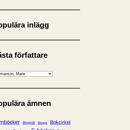
opulära inlägg
sta författare
opulära ämnen
rnböcker
Bokcirkel
Biografi
Blogga