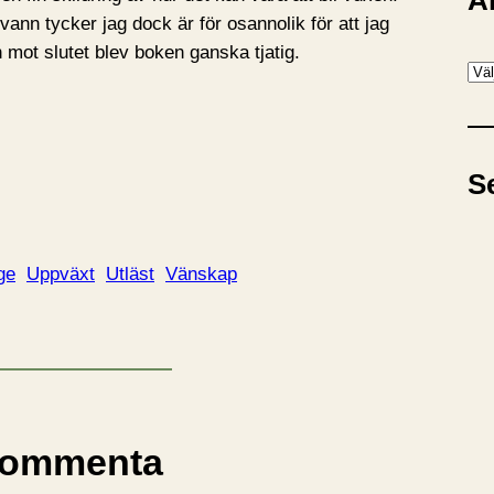
A
ann tycker jag dock är för osannolik för att jag
mot slutet blev boken ganska tjatig.
A
r
k
i
S
v
ge
Uppväxt
Utläst
Vänskap
ommenta