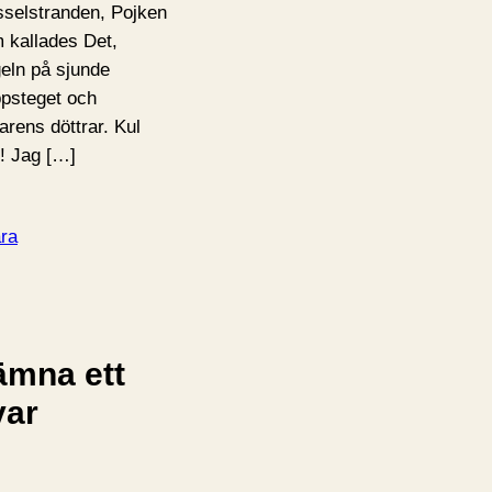
selstranden, Pojken
 kallades Det,
eln på sjunde
ppsteget och
arens döttrar. Kul
j! Jag […]
ra
ämna ett
var