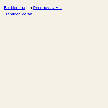
Bokblomma
om
Rent hus av Alia
Trabucco Zerán