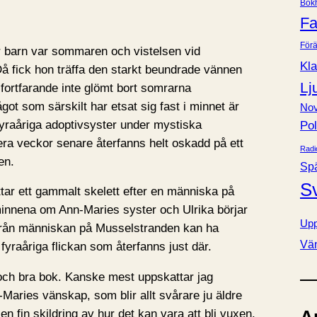
Bok
e
Fa
r
Förä
r barn var sommaren och vistelsen vid
Kla
 fick hon träffa den starkt beundrade vännen
Lj
ortfarande inte glömt bort somrarna
t som särskilt har etsat sig fast i minnet är
Nov
raåriga adoptivsyster under mystiska
Pol
era veckor senare återfanns helt oskadd på ett
Radi
en.
Sp
S
tar ett gammalt skelett efter en människa på
nnena om Ann-Maries syster och Ulrika börjar
Upp
 från människan på Musselstranden kan ha
Vä
 fyraåriga flickan som återfanns just där.
och bra bok. Kanske mest uppskattar jag
Maries vänskap, som blir allt svårare ju äldre
en fin skildring av hur det kan vara att bli vuxen.