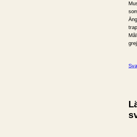
Mus
som
Äng
tra
Mål
gre
Sva
L
s