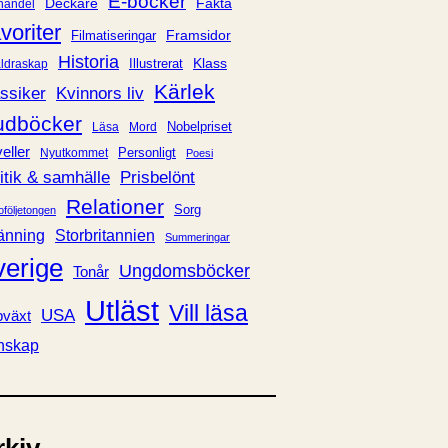
E-böcker
Deckare
Fakta
handel
voriter
Framsidor
Filmatiseringar
Historia
Klass
ldraskap
Illustrerat
Kärlek
ssiker
Kvinnors liv
udböcker
Nobelpriset
Läsa
Mord
eller
Personligt
Nyutkommet
Poesi
itik & samhälle
Prisbelönt
Relationer
Sorg
oföljetongen
änning
Storbritannien
Summeringar
verige
Ungdomsböcker
Tonår
Utläst
Vill läsa
USA
växt
nskap