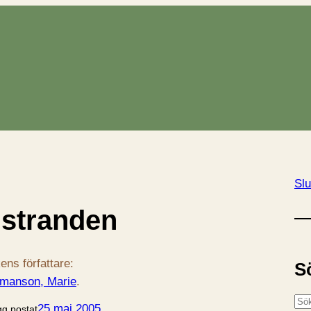
Slu
stranden
ens författare:
S
manson, Marie
.
S
25 maj 2005
gg postat