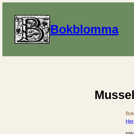
Bokblomma
Mussel
Bok
Her
Inlä