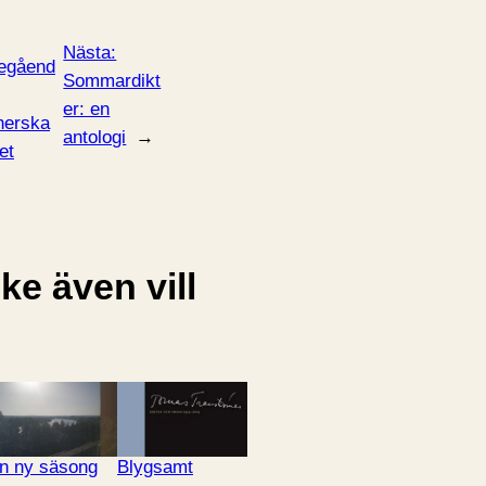
Nästa:
egåend
Sommardikt
er: en
herska
antologi
→
et
e även vill
n ny säsong
Blygsamt