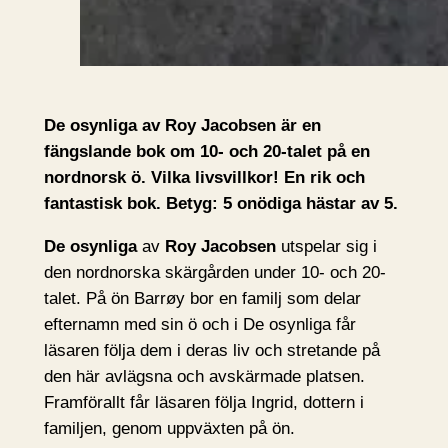
De osynliga av Roy Jacobsen är en
fängslande bok om 10- och 20-talet på en
nordnorsk ö. Vilka livsvillkor! En rik och
fantastisk bok. Betyg: 5 onödiga hästar av 5.
De osynliga
av
Roy Jacobsen
utspelar sig i
den nordnorska skärgården under 10- och 20-
talet. På ön Barrøy bor en familj som delar
efternamn med sin ö och i De osynliga får
läsaren följa dem i deras liv och stretande på
den här avlägsna och avskärmade platsen.
Framförallt får läsaren följa Ingrid, dottern i
familjen, genom uppväxten på ön.