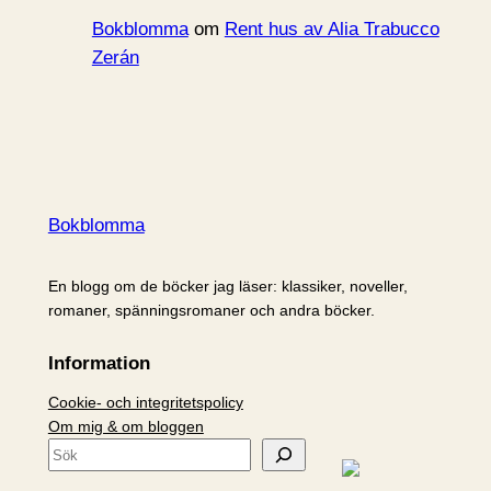
Bokblomma
om
Rent hus av Alia Trabucco
Zerán
Bokblomma
En blogg om de böcker jag läser: klassiker, noveller,
romaner, spänningsromaner och andra böcker.
Information
Cookie- och integritetspolicy
Om mig & om bloggen
S
ö