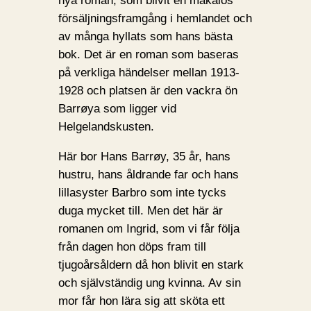
nya roman, som blivit en makalös
försäljningsframgång i hemlandet och
av många hyllats som hans bästa
bok. Det är en roman som baseras
på verkliga händelser mellan 1913-
1928 och platsen är den vackra ön
Barrøya som ligger vid
Helgelandskusten.
Här bor Hans Barrøy, 35 år, hans
hustru, hans åldrande far och hans
lilla­syster Barbro som inte tycks
duga mycket till. Men det här är
romanen om Ingrid, som vi får följa
från dagen hon döps fram till
tjugoårsåldern då hon blivit en stark
och självständig ung kvinna. Av sin
mor får hon lära sig att sköta ett