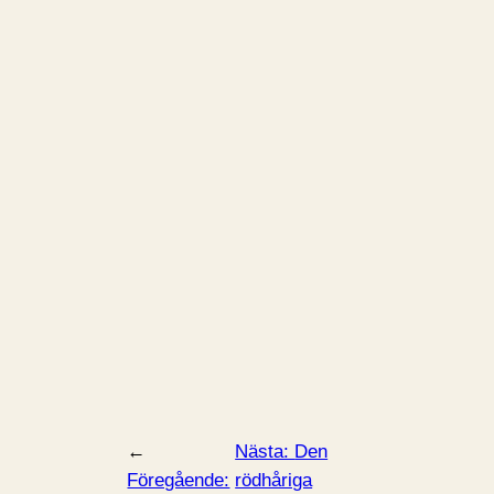
←
Nästa:
Den
Föregående:
rödhåriga