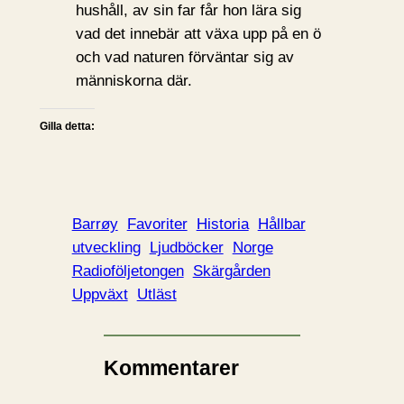
hushåll, av sin far får hon lära sig
vad det innebär att växa upp på en ö
och vad naturen förväntar sig av
människorna där.
Gilla detta:
Barrøy
Favoriter
Historia
Hållbar
utveckling
Ljudböcker
Norge
Radioföljetongen
Skärgården
Uppväxt
Utläst
Kommentarer