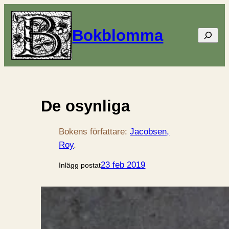
Bokblomma
Sök
De osynliga
Bokens författare:
Jacobsen,
Roy
.
23 feb 2019
Inlägg postat