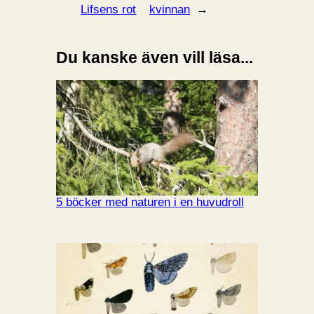
Lifsens rot
kvinnan
→
Du kanske även vill läsa...
5 böcker med naturen i en huvudroll