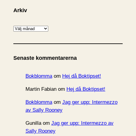
Arkiv
A
r
k
i
Senaste kommentarerna
v
Bokblomma
om
Hej då Boktipset!
Martin Fabian
om
Hej då Boktipset!
Bokblomma
om
Jag ger upp: Intermezzo
av Sally Rooney
Gunilla
om
Jag ger upp: Intermezzo av
Sally Rooney