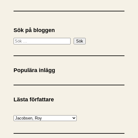
Sök på bloggen
S
Sök
ö
k
Populära inlägg
Lästa författare
K
a
t