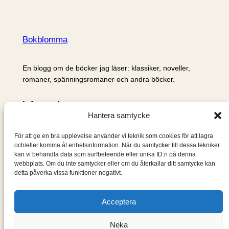
Bokblomma
En blogg om de böcker jag läser: klassiker, noveller,
romaner, spänningsromaner och andra böcker.
Information
Hantera samtycke
Cookie- och integritetspolicy
Om mig & om bloggen
För att ge en bra upplevelse använder vi teknik som cookies för att lagra
S
och/eller komma åt enhetsinformation. När du samtycker till dessa tekniker
kan vi behandla data som surfbeteende eller unika ID:n på denna
ö
webbplats. Om du inte samtycker eller om du återkallar ditt samtycke kan
k
detta påverka vissa funktioner negativt.
Acceptera
Neka