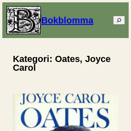
Hoppa
till
Bokblomma
Sök
innehåll
Kategori:
Oates, Joyce
Carol