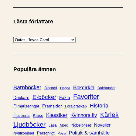
Lästa författare
K
a
t
e
Populära ämnen
g
o
r
Barnböcker
Bokcirkel
Biografi
Bokhandel
Blogga
i
Favoriter
E-böcker
Deckare
Fakta
e
Historia
Framsidor
Filmatiseringar
Föräldraskap
r
Kärlek
Klassiker
Kvinnors liv
Klass
Illustrerat
Ljudböcker
Noveller
Nobelpriset
Läsa
Mord
Politik & samhälle
Personligt
Nyutkommet
Poesi