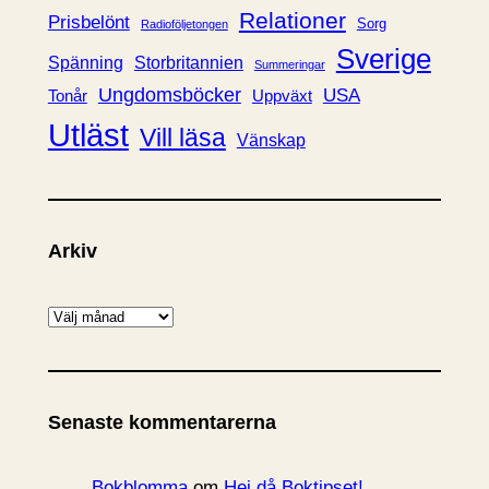
Relationer
Prisbelönt
Sorg
Radioföljetongen
Sverige
Spänning
Storbritannien
Summeringar
Ungdomsböcker
USA
Uppväxt
Tonår
Utläst
Vill läsa
Vänskap
Arkiv
A
r
k
i
Senaste kommentarerna
v
Bokblomma
om
Hej då Boktipset!