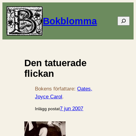
Bokblomma
Sök
Den tatuerade
flickan
Bokens författare:
Oates,
Joyce Carol
.
7 jun 2007
Inlägg postat