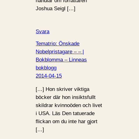
handlar om författaren
Joshua Seigl […]
Svara
Tematrio: Önskade
Nobelpristagare – – |
Bokblomma – Linneas
bokblogg
2014-04-15
[…] Hon skriver viktiga
böcker där hon insiktsfullt
skildrar kvinnoöden och livet
i USA. Läs Den tatuerade
flickan om du inte har gjort
[…]