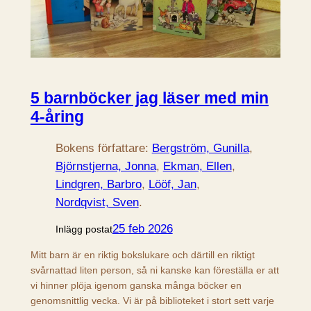
5 barnböcker jag läser med min
4-åring
Bokens författare:
Bergström, Gunilla
, 
Björnstjerna, Jonna
, 
Ekman, Ellen
, 
Lindgren, Barbro
, 
Lööf, Jan
, 
Nordqvist, Sven
.
25 feb 2026
Inlägg postat
Mitt barn är en riktig bokslukare och därtill en riktigt
svårnattad liten person, så ni kanske kan föreställa er att
vi hinner plöja igenom ganska många böcker en
genomsnittlig vecka. Vi är på biblioteket i stort sett varje