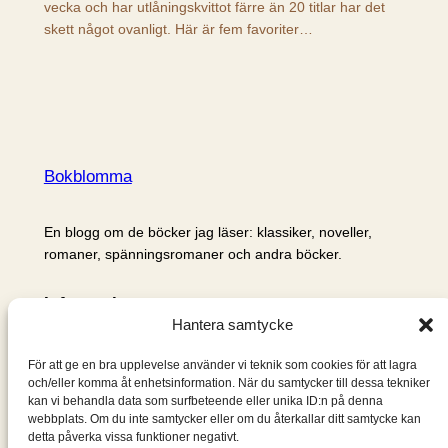
vecka och har utlåningskvittot färre än 20 titlar har det
skett något ovanligt. Här är fem favoriter…
Bokblomma
En blogg om de böcker jag läser: klassiker, noveller,
romaner, spänningsromaner och andra böcker.
Information
Hantera samtycke
Cookie- och integritetspolicy
Om mig & om bloggen
För att ge en bra upplevelse använder vi teknik som cookies för att lagra
S
och/eller komma åt enhetsinformation. När du samtycker till dessa tekniker
kan vi behandla data som surfbeteende eller unika ID:n på denna
ö
webbplats. Om du inte samtycker eller om du återkallar ditt samtycke kan
k
detta påverka vissa funktioner negativt.