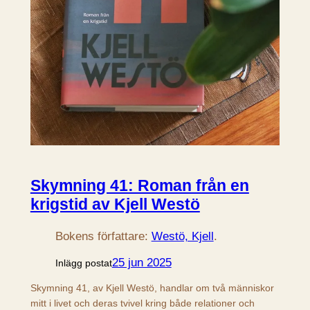
Skymning 41: Roman från en
krigstid av Kjell Westö
Bokens författare:
Westö, Kjell
.
25 jun 2025
Inlägg postat
Skymning 41, av Kjell Westö, handlar om två människor
mitt i livet och deras tvivel kring både relationer och