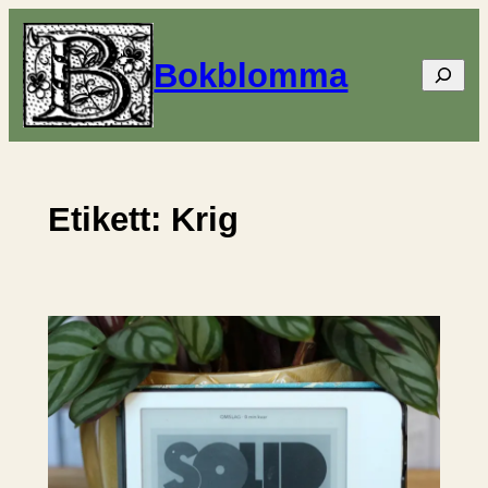
Hoppa
till
Bokblomma
Sök
innehåll
Etikett:
Krig