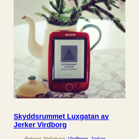
Skyddsrummet Luxgatan av
Jerker Virdborg
Bokens författare:
Virdborg, Jerker
.