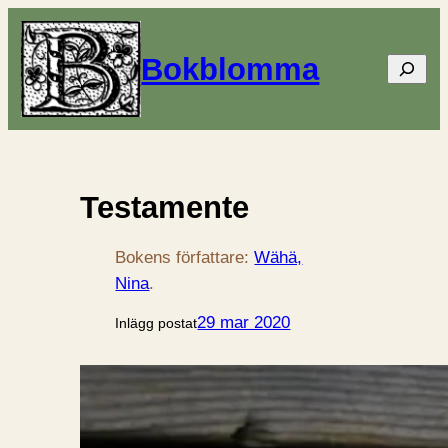
Bokblomma
Sök
Testamente
Bokens författare:
Wähä,
Nina
.
29 mar 2020
Inlägg postat