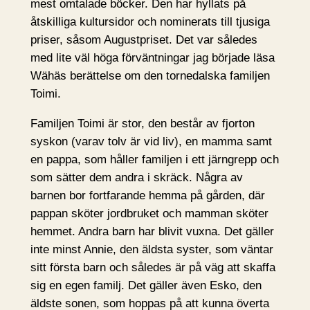
mest omtalade böcker. Den har hyllats på
åtskilliga kultursidor och nominerats till tjusiga
priser, såsom Augustpriset. Det var således
med lite väl höga förväntningar jag började läsa
Wähäs berättelse om den tornedalska familjen
Toimi.
Familjen Toimi är stor, den består av fjorton
syskon (varav tolv är vid liv), en mamma samt
en pappa, som håller familjen i ett järngrepp och
som sätter dem andra i skräck. Några av
barnen bor fortfarande hemma på gården, där
pappan sköter jordbruket och mamman sköter
hemmet. Andra barn har blivit vuxna. Det gäller
inte minst Annie, den äldsta syster, som väntar
sitt första barn och således är på väg att skaffa
sig en egen familj. Det gäller även Esko, den
äldste sonen, som hoppas på att kunna överta