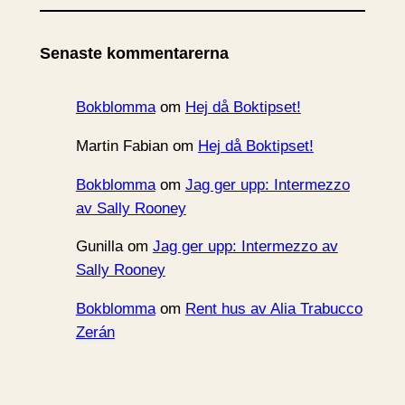
k
i
Senaste kommentarerna
v
Bokblomma
om
Hej då Boktipset!
Martin Fabian
om
Hej då Boktipset!
Bokblomma
om
Jag ger upp: Intermezzo
av Sally Rooney
Gunilla
om
Jag ger upp: Intermezzo av
Sally Rooney
Bokblomma
om
Rent hus av Alia Trabucco
Zerán