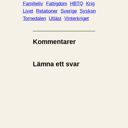
Familjeliv
Fattigdom
HBTQ
Krig
Livet
Relationer
Sverige
Syskon
Tornedalen
Utläst
Vinterkriget
Kommentarer
Lämna ett svar