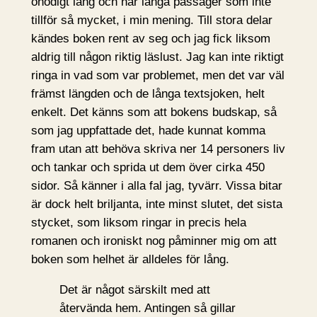
onödigt lång och har långa passager som inte
tillför så mycket, i min mening. Till stora delar
kändes boken rent av seg och jag fick liksom
aldrig till någon riktig läslust. Jag kan inte riktigt
ringa in vad som var problemet, men det var väl
främst längden och de långa textsjoken, helt
enkelt. Det känns som att bokens budskap, så
som jag uppfattade det, hade kunnat komma
fram utan att behöva skriva ner 14 personers liv
och tankar och sprida ut dem över cirka 450
sidor. Så känner i alla fal jag, tyvärr. Vissa bitar
är dock helt briljanta, inte minst slutet, det sista
stycket, som liksom ringar in precis hela
romanen och ironiskt nog påminner mig om att
boken som helhet är alldeles för lång.
Det är något särskilt med att
återvända hem. Antingen så gillar