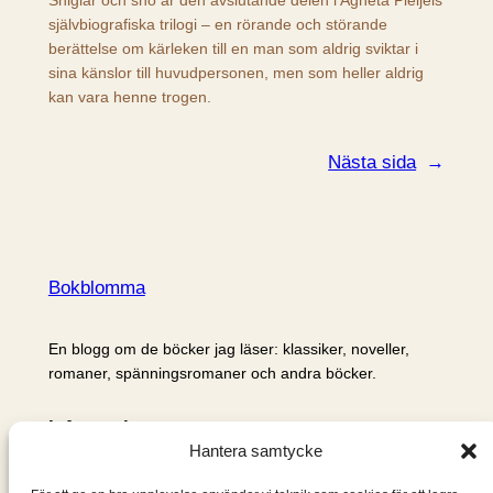
självbiografiska trilogi – en rörande och störande
berättelse om kärleken till en man som aldrig sviktar i
sina känslor till huvudpersonen, men som heller aldrig
kan vara henne trogen.
Nästa sida
→
Bokblomma
En blogg om de böcker jag läser: klassiker, noveller,
romaner, spänningsromaner och andra böcker.
Information
Hantera samtycke
Cookie- och integritetspolicy
Om mig & om bloggen