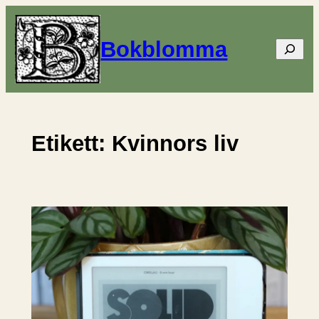
Hoppa
till
Bokblomma
Sök
innehåll
Etikett:
Kvinnors liv