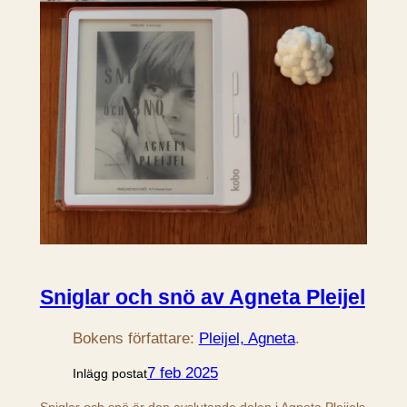
Sniglar och snö av Agneta Pleijel
Bokens författare:
Pleijel, Agneta
.
7 feb 2025
Inlägg postat
Sniglar och snö är den avslutande delen i Agneta Pleijels