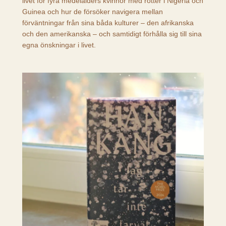
livet för fyra medelålders kvinnor med rötter i Nigeria och
Guinea och hur de försöker navigera mellan
förväntningar från sina båda kulturer – den afrikanska
och den amerikanska – och samtidigt förhålla sig till sina
egna önskningar i livet.