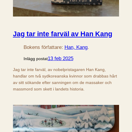
Jag tar inte farväl av Han Kang
Bokens författare:
Han, Kang
.
13 feb 2025
Inlägg postat
Jag tar inte farväl, av nobelpristagaren Han Kang,
handlar om två sydkoreanska kvinnor som drabbas hårt
av sitt sökande efter sanningen om de massaker och
massmord som skett i landets historia.