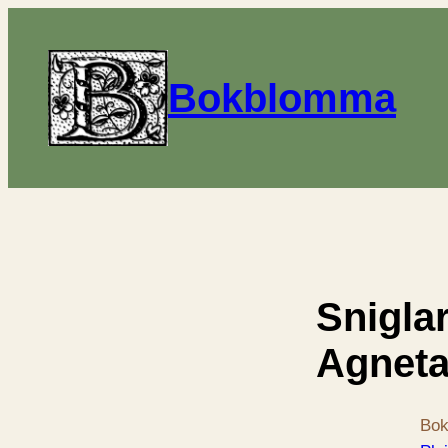
Bokblomma
Snigla
Agneta 
Bok