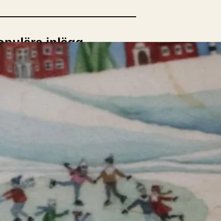
opulära inlägg
sta författare
opulära ämnen
rnböcker
Bokcirkel
Biografi
Blogga