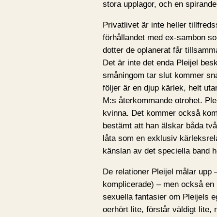
stora upplagor, och en spirande l
Privatlivet är inte heller tillf
förhållandet med ex-sambon som
dotter de oplanerat får tillsam
Det är inte det enda Pleijel bes
småningom tar slut kommer snar
följer är en djup kärlek, helt ut
M:s återkommande otrohet. Plei
kvinna. Det kommer också komm
bestämt att han älskar båda två.
låta som en exklusiv kärleksrel
känslan av det speciella band 
De relationer Pleijel målar upp
komplicerade) – men också en h
sexuella fantasier om Pleijels e
oerhört lite, förstår väldigt lit