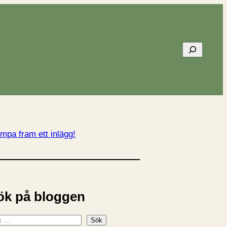
Sök
mpa fram ett inlägg!
ök på bloggen
Sök