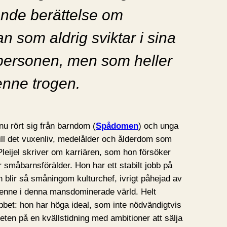
ande berättelse om
an som aldrig sviktar i sina
dpersonen, men som heller
enne trogen.
u rört sig från barndom (
Spådomen
) och unga
till det vuxenliv, medelålder och ålderdom som
Pleijel skriver om karriären, som hon försöker
småbarnsförälder. Hon har ett stabilt jobb på
h blir så småningom kulturchef, ivrigt påhejad av
 henne i denna mansdominerade värld. Helt
jobbet: hon har höga ideal, som inte nödvändigtvis
ten på en kvällstidning med ambitioner att sälja