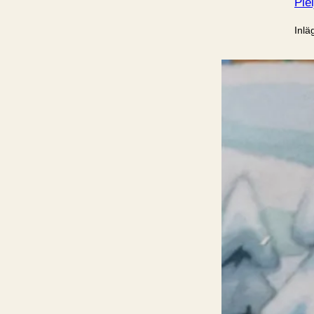
Ple
Inlä