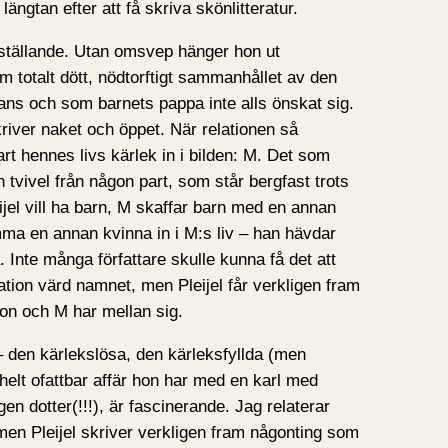
ängtan efter att få skriva skönlitteratur.
redsställande. Utan omsvep hänger hon ut
 totalt dött, nödtorftigt sammanhållet av den
mans och som barnets pappa inte alls önskat sig.
kriver naket och öppet. När relationen så
t hennes livs kärlek in i bilden: M. Det som
an tvivel från någon part, som står bergfast trots
jel vill ha barn, M skaffar barn med en annan
a en annan kvinna in i M:s liv – han hävdar
 Inte många författare skulle kunna få det att
ation värd namnet, men Pleijel får verkligen fram
hon och M har mellan sig.
 – den kärlekslösa, den kärleksfyllda (men
elt ofattbar affär hon har med en karl med
gen dotter(!!!), är fascinerande. Jag relaterar
e, men Pleijel skriver verkligen fram någonting som