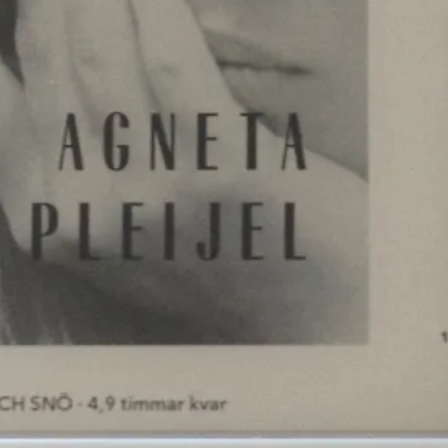
Bokblomma
om
Rent hus av Alia
Trabucco Zerán