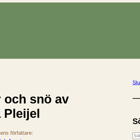
Slu
r och snö av
Pleijel
S
ens författare:
S