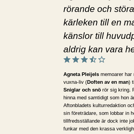
rörande och stör
kärleken till en m
känslor till huvu
aldrig kan vara h
Betyg: 3.5 av 5.
Agneta Pleijels
memoarer har n
vuxna-liv (
Doften av en man
) 
Sniglar och snö
rör sig kring. 
hinna med samtidigt som hon är 
Aftonbladets kulturredaktion oc
sin företrädare, som lobbar in
tillfredsställande är dock inte 
funkar med den krassa verklighe