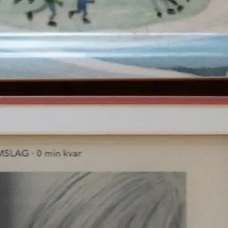
E-böcker
Deckare
Fakta
handel
voriter
Framsidor
Filmatiseringar
Historia
Klass
ldraskap
Illustrerat
Kärlek
ssiker
Kvinnors liv
udböcker
Nobelpriset
Läsa
Mord
eller
Personligt
Nyutkommet
Poesi
itik & samhälle
Prisbelönt
Relationer
Sorg
oföljetongen
änning
Storbritannien
Summeringar
verige
Ungdomsböcker
Tonår
Utläst
Vill läsa
USA
växt
nskap