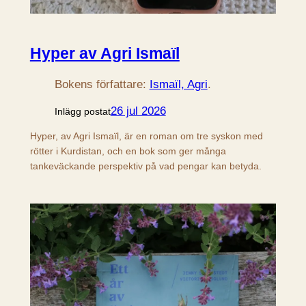
Hyper av Agri Ismaïl
Bokens författare:
Ismaïl, Agri
.
26 jul 2026
Inlägg postat
Hyper, av Agri Ismaïl, är en roman om tre syskon med
rötter i Kurdistan, och en bok som ger många
tankeväckande perspektiv på vad pengar kan betyda.