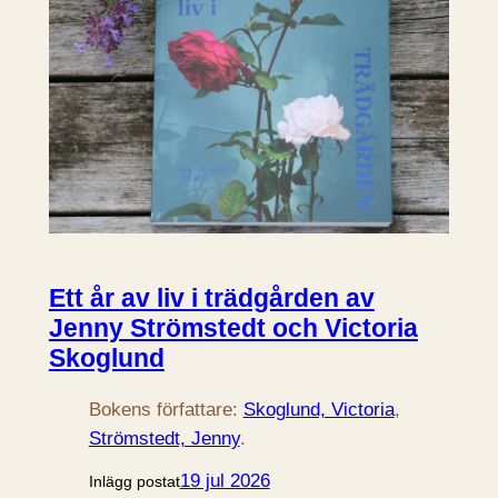
Ett år av liv i trädgården av
Jenny Strömstedt och Victoria
Skoglund
Bokens författare:
Skoglund, Victoria
, 
Strömstedt, Jenny
.
19 jul 2026
Inlägg postat