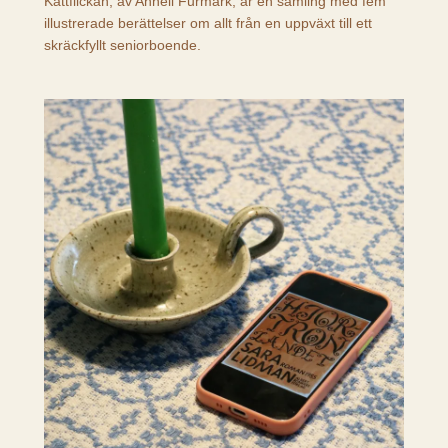
Kattflickan, av Anneli Furmark, är en samling med fem
illustrerade berättelser om allt från en uppväxt till ett
skräckfyllt seniorboende.