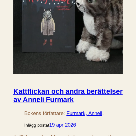
Kattflickan och andra berättelser
av Anneli Furmark
Bokens författare:
Furmark, Anneli
.
19 apr 2026
Inlägg postat