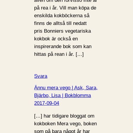
även om den förvisso inte är
på rea i år. Vill man köpa de
enskilda kokböckerna så
finns de alltså till nedatt
pris Bonniers vegetariska
kokbok är också en
inspirerande bok som kan
hittas på rean i år. […]
Svara
Ännu mera vego | Ask, Sara,
Bjärbo, Lisa | Bokblomma
2017-09-04
[…] har tidigare bloggat om
kokboken Mera vego, boken
som på bara något år har