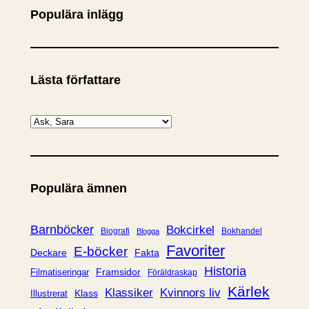
Populära inlägg
Lästa författare
K
a
t
e
Populära ämnen
g
o
r
Barnböcker
Bokcirkel
Biografi
Bokhandel
Blogga
i
Favoriter
E-böcker
Deckare
Fakta
e
Historia
Framsidor
Filmatiseringar
Föräldraskap
r
Kärlek
Klassiker
Kvinnors liv
Klass
Illustrerat