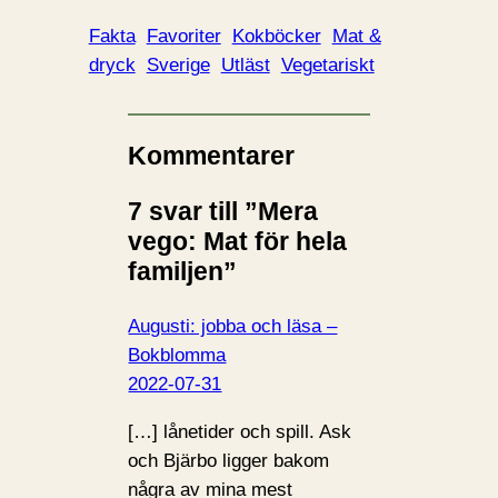
Fakta
Favoriter
Kokböcker
Mat &
dryck
Sverige
Utläst
Vegetariskt
Kommentarer
7 svar till ”Mera
vego: Mat för hela
familjen”
Augusti: jobba och läsa –
Bokblomma
2022-07-31
[…] lånetider och spill. Ask
och Bjärbo ligger bakom
några av mina mest