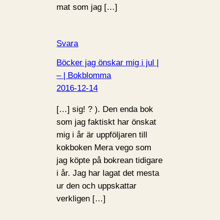
mat som jag […]
Svara
Böcker jag önskar mig i jul |
– | Bokblomma
2016-12-14
[…] sig! ? ). Den enda bok
som jag faktiskt har önskat
mig i år är uppföljaren till
kokboken Mera vego som
jag köpte på bokrean tidigare
i år. Jag har lagat det mesta
ur den och uppskattar
verkligen […]