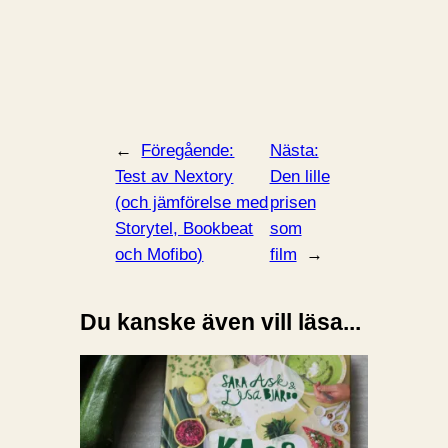
←
Föregående:
Nästa:
Test av Nextory
Den lille
(och jämförelse med
prisen
Storytel, Bookbeat
som
och Mofibo)
film
→
Du kanske även vill läsa...