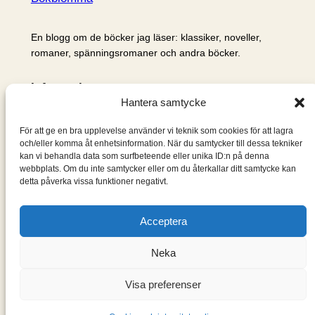
En blogg om de böcker jag läser: klassiker, noveller,
romaner, spänningsromaner och andra böcker.
Information
Hantera samtycke
Cookie- och integritetspolicy
Om mig & om bloggen
För att ge en bra upplevelse använder vi teknik som cookies för att lagra
S
och/eller komma åt enhetsinformation. När du samtycker till dessa tekniker
kan vi behandla data som surfbeteende eller unika ID:n på denna
ö
webbplats. Om du inte samtycker eller om du återkallar ditt samtycke kan
k
detta påverka vissa funktioner negativt.
Acceptera
Neka
Visa preferenser
Designad med
WordPress