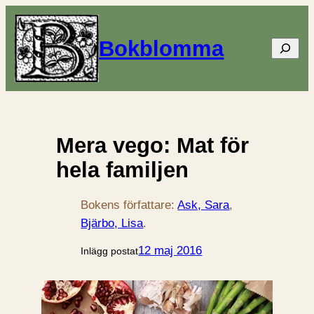
Bokblomma
Sök
Mera vego: Mat för
hela familjen
Bokens författare:
Ask, Sara
, 
Bjärbo, Lisa
.
12 maj 2016
Inlägg postat