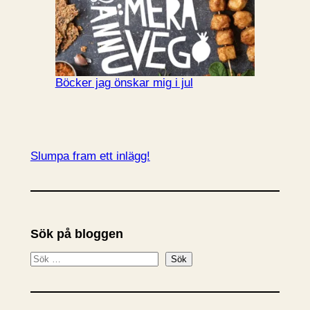
Böcker jag önskar mig i jul
Slumpa fram ett inlägg!
Sök på bloggen
S
Sök
ö
k