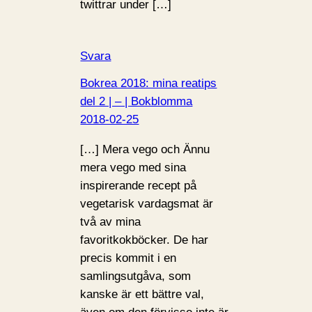
twittrar under […]
Svara
Bokrea 2018: mina reatips
del 2 | – | Bokblomma
2018-02-25
[…] Mera vego och Ännu
mera vego med sina
inspirerande recept på
vegetarisk vardagsmat är
två av mina
favoritkokböcker. De har
precis kommit i en
samlingsutgåva, som
kanske är ett bättre val,