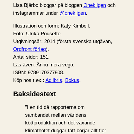
Lisa Bjärbo bloggar på bloggen
Onekligen
och
instagrammar under
@onekligen
.
Illustration och form: Katy Kimbell.
Foto: Ulrika Pousette.
Utgivningsår: 2014 (första svenska utgåvan,
Ordfront förlag
).
Antal sidor: 151.
Läs även: Ännu mera vego.
ISBN: 9789170377808.
Köp hos t.ex.:
Adlibris
,
Bokus
.
Baksidestext
”I en tid då rapporterna om
sambandet mellan världens
köttproduktion och det växande
klimathotet duggar tätt börjar allt fler