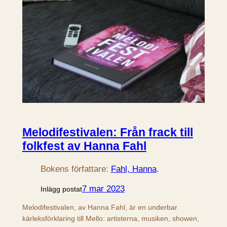
Melodifestivalen: Från frack till
folkfest av Hanna Fahl
Bokens författare:
Fahl, Hanna
.
7 mar 2023
Inlägg postat
Melodifestivalen, av Hanna Fahl, är en underbar
kärleksförklaring till Mello: artisterna, musiken, showen,