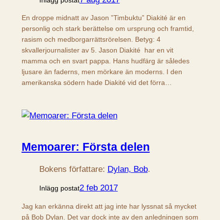
En droppe midnatt av Jason ”Timbuktu” Diakité är en
personlig och stark berättelse om ursprung och framtid,
rasism och medborgarrättsrörelsen. Betyg: 4
skvallerjournalister av 5. Jason Diakité har en vit
mamma och en svart pappa. Hans hudfärg är således
ljusare än faderns, men mörkare än moderns. I den
amerikanska södern hade Diakité vid det förra…
Memoarer: Första delen
Bokens författare:
Dylan, Bob
.
2 feb 2017
Inlägg postat
Jag kan erkänna direkt att jag inte har lyssnat så mycket
på Bob Dylan. Det var dock inte av den anledningen som