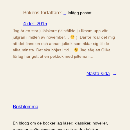
Bokens författare:
–
.
Inlägg postat
4 dec 2015
Jag är en stor julälskare (vi ställde ju liksom upp vår
julgran i mitten av november…
). Därför roar det mig
att det finns en och annan julbok som riktar sig till de
allra minsta. Det ska böjas i tid…
Jag såg att Olika
förlag har gett ut en pekbok med jultema i…
Nästa sida
→
Bokblomma
En blogg om de böcker jag läser: klassiker, noveller,
romaner, spänningsromaner och andra böcker.