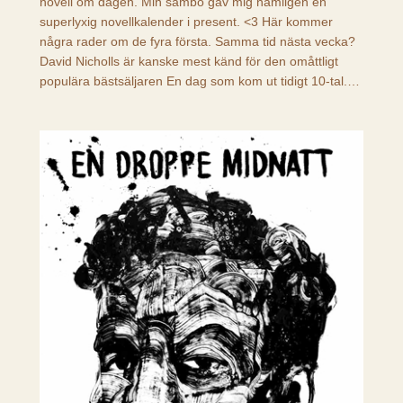
novell om dagen. Min sambo gav mig nämligen en
superlyxig novellkalender i present. <3 Här kommer
några rader om de fyra första. Samma tid nästa vecka?
David Nicholls är kanske mest känd för den omåttligt
populära bästsäljaren En dag som kom ut tidigt 10-tal.…