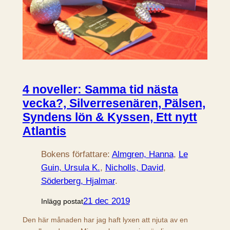
4 noveller: Samma tid nästa
vecka?, Silverresenären, Pälsen,
Syndens lön & Kyssen, Ett nytt
Atlantis
Bokens författare:
Almgren, Hanna
, 
Le
Guin, Ursula K.
, 
Nicholls, David
, 
Söderberg, Hjalmar
.
21 dec 2019
Inlägg postat
Den här månaden har jag haft lyxen att njuta av en