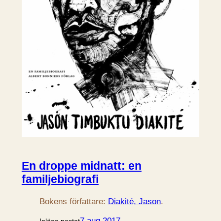
En droppe midnatt: en
familjebiografi
Bokens författare:
Diakité, Jason
.
7 aug 2017
Inlägg postat