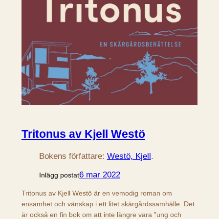
Tritonus av Kjell Westö
Bokens författare:
Westö, Kjell
.
6 mar 2022
Inlägg postat
Tritonus av Kjell Westö är en vemodig roman om
ensamhet och vänskap i ett litet skärgårdssamhälle. Det
är också en fin bok om att inte längre vara ”ung och