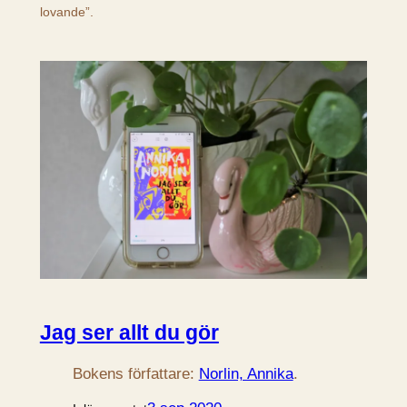
lovande”.
Jag ser allt du gör
Bokens författare:
Norlin, Annika
.