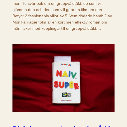
men lite svår bok om en gruppvåldtäkt: de som vill
glömma den och den som vill göra en film om den.
Betyg: 2 fashionabla villor av 5. Vem dödade bambi? av
Monika Fagerholm är en kort men effektiv roman om
människor med kopplingar till en gruppvåldtäkt:…