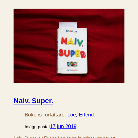
Naiv. Super.
Bokens författare:
Loe, Erlend
.
17 jun 2019
Inlägg postat
Naiv. Super. av Erlend Loe är en kultklassiker om att