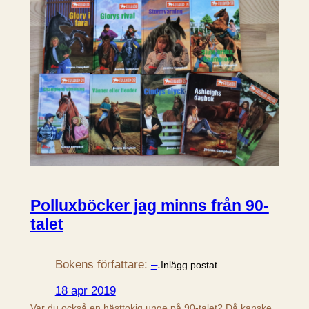
Polluxböcker jag minns från 90-
talet
Bokens författare:
–
.
Inlägg postat
18 apr 2019
Var du också en hästtokig unge på 90-talet? Då kanske