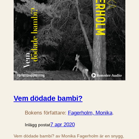
Vem dödade bambi?
Bokens författare:
Fagerholm, Monika
.
7 apr 2020
Inlägg postat
Vem dödade bambi? av Monika Fagerholm är en snygg,