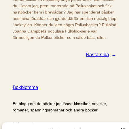
du, liksom jag, prenumererade på Polluxpaket och fick
hästböcker hem i brevlådan? Jag har spenderat påsken
hos mina föräldrar och gjorde därför en liten nostalgitripp
i bokhyllan. Känner du igen några Polluxböcker? Fullblod
Joanna Campbells populära Fullblod-serie var
förmodligen de Pollux-böcker som sålde bäst, eller…
Nästa sida
→
Bokblomma
En blogg om de böcker jag läser: klassiker, noveller,
romaner, spänningsromaner och andra böcker.
Information