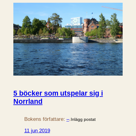
5 böcker som utspelar sig i
Norrland
Bokens författare:
–
.
Inlägg postat
11 jun 2019