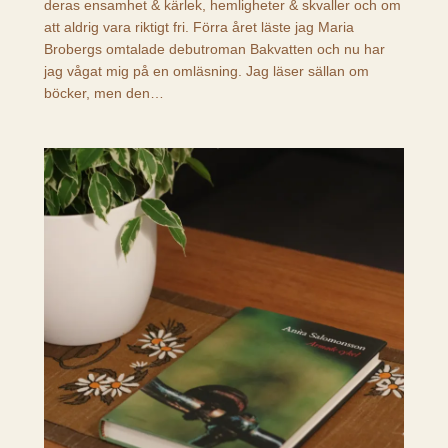
deras ensamhet & kärlek, hemligheter & skvaller och om
att aldrig vara riktigt fri. Förra året läste jag Maria
Brobergs omtalade debutroman Bakvatten och nu har
jag vågat mig på en omläsning. Jag läser sällan om
böcker, men den…