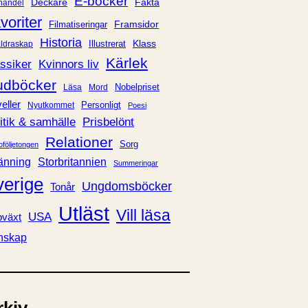
E-böcker
Deckare
Fakta
handel
voriter
Framsidor
Filmatiseringar
Historia
Klass
ldraskap
Illustrerat
Kärlek
ssiker
Kvinnors liv
udböcker
Nobelpriset
Läsa
Mord
eller
Personligt
Nyutkommet
Poesi
itik & samhälle
Prisbelönt
Relationer
Sorg
oföljetongen
änning
Storbritannien
Summeringar
verige
Ungdomsböcker
Tonår
Utläst
Vill läsa
USA
växt
nskap