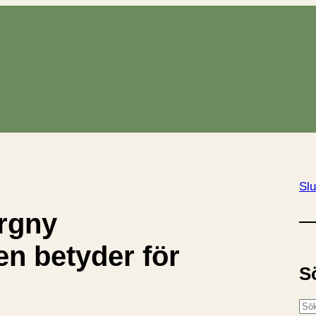
Slu
rgny
en betyder för
S
S