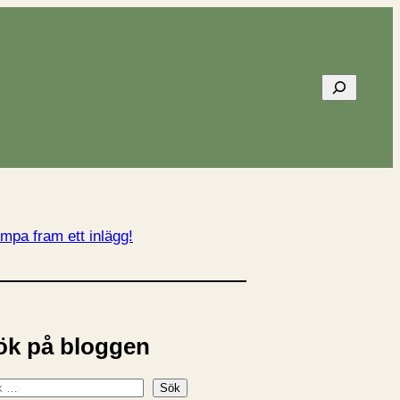
Sök
mpa fram ett inlägg!
ök på bloggen
Sök