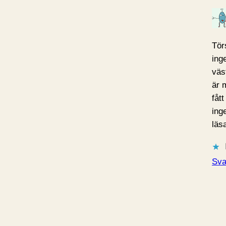
Tör
ing
väs
är 
fått
ing
läs
Sva