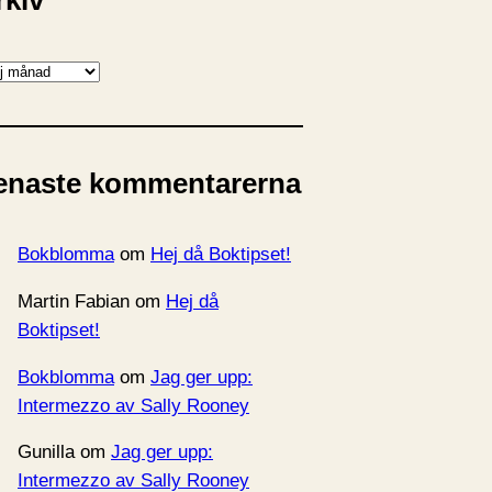
rkiv
enaste kommentarerna
Bokblomma
om
Hej då Boktipset!
Martin Fabian
om
Hej då
Boktipset!
Bokblomma
om
Jag ger upp:
Intermezzo av Sally Rooney
Gunilla
om
Jag ger upp:
Intermezzo av Sally Rooney