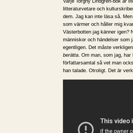
Varje Torgny Lindgren-bok
är
li
litteraturvetare och kulturskrib
dem. Jag kan inte läsa så. Men 
som värmer och håller mig kvar
Västerbotten jag känner igen? 
människor och händelser som jag 
egentligen. Det måste verkligen
berätta
. Om man, som jag, har 
författarsamtal så vet man ock
han talade. Otroligt. Det är ver