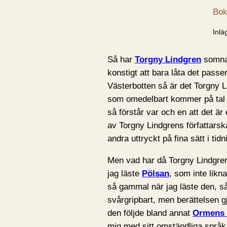
Bok
Inlä
Så har
Torgny Lindgren
somnat
konstigt att bara låta det passe
Västerbotten så är det Torgny 
som omedelbart kommer på tal n
så förstår var och en att det är
av Torgny Lindgrens författars
andra uttryckt på fina sätt i tid
Men vad har då Torgny Lindgren
jag läste
Pölsan
, som inte likn
så gammal när jag läste den, s
svårgripbart, men berättelsen 
den följde bland annat
Ormens 
mig med sitt omständliga språk 