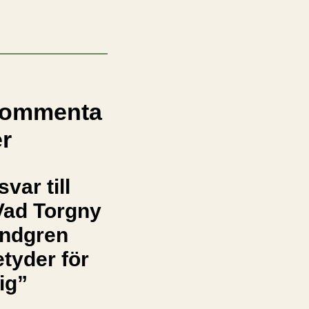
ommenta
er
svar till
Vad Torgny
indgren
etyder för
ig”