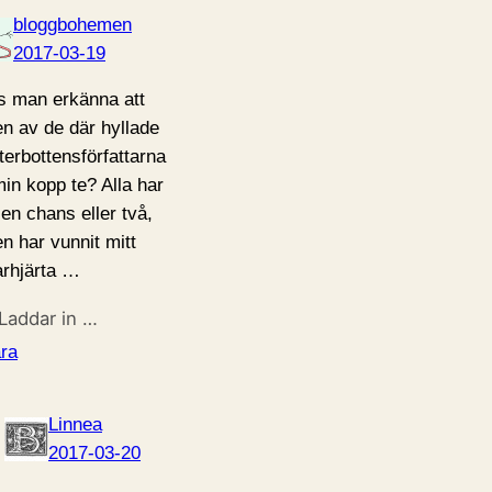
bloggbohemen
2017-03-19
s man erkänna att
en av de där hyllade
terbottensförfattarna
min kopp te? Alla har
 en chans eller två,
en har vunnit mitt
arhjärta …
Laddar in …
ra
Linnea
2017-03-20