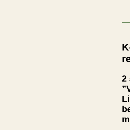
K
r
2 
”
L
b
m