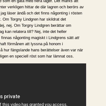
te som en gåta med flera lager. Det märks att
enter verkligen hittar de där lagren och berörs av
jag läser ändå och det finns någonting i rösten
. Om Torgny Lindgren har skildrat det
Nej, nej. Om Torgny Lindgren berättar om
kan relatera till? Nej, inte det heller
 finnas någonting magiskt i Lindgrens sätt
att
haft förmånen att lyssna på honom i
så hur fängslande hans berättelser även var när
kligen en speciell röst som har lämnat oss.