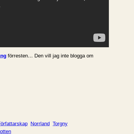
ng
förresten… Den vill jag inte blogga om
örfattarskap
Norrland
Torgny
otten