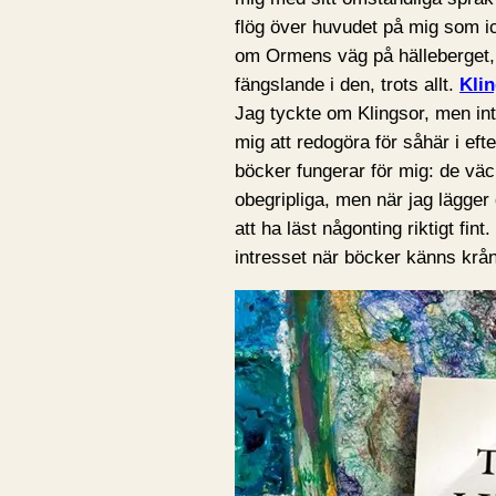
flög över huvudet på mig som ic
om Ormens väg på hälleberget, 
fängslande i den, trots allt.
Kli
Jag tyckte om Klingsor, men int
mig att redogöra för såhär i ef
böcker fungerar för mig: de väc
obegripliga, men när jag lägger
att ha läst någonting riktigt fint
intresset när böcker känns krån