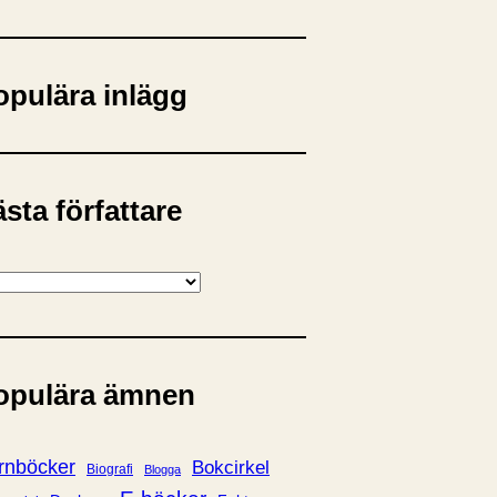
opulära inlägg
sta författare
opulära ämnen
rnböcker
Bokcirkel
Biografi
Blogga