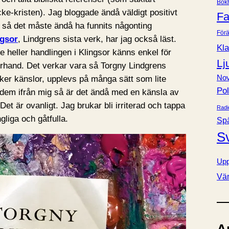
Bok
e
ke-kristen). Jag bloggade ändå väldigt positivt
Fa
r
så det måste ändå ha funnits någonting
Förä
ngsor
, Lindgrens sista verk, har jag också läst.
Kla
e heller handlingen i Klingsor känns enkel för
Lj
terhand. Det verkar vara så Torgny Lindgrens
Nov
ker känslor, upplevs på många sätt som lite
Pol
 dem ifrån mig så är det ändå med en känsla av
. Det är ovanligt. Jag brukar bli irriterad och tappa
Radi
gliga och gåtfulla.
Sp
S
Upp
Vä