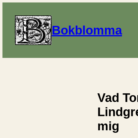
Bokblomma
Vad To
Lindgr
mig