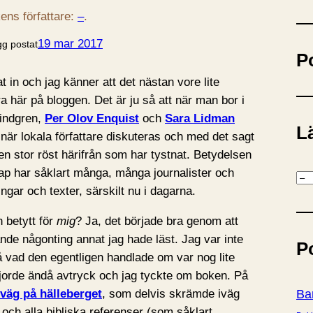
ö
ens författare:
–
.
k
19 mar 2017
gg postat
P
 in och jag känner att det nästan vore lite
ra här på bloggen. Det är ju så att när man bor i
Lindgren,
Per Olov Enquist
och
Sara Lidman
Lä
är lokala författare diskuteras och med det sagt
 en stor röst härifrån som har tystnat. Betydelsen
kap har såklart många, många journalister och
K
ningar och texter, särskilt nu i dagarna.
a
t
 betytt för
mig
? Ja, det började bra genom att
e
ande någonting annat jag hade läst. Jag var inte
P
g
å vad den egentligen handlade om var nog lite
o
gjorde ändå avtryck och jag tyckte om boken. På
r
väg på hälleberget
, som delvis skrämde iväg
Ba
i
och alla bibliska referenser (som såklart