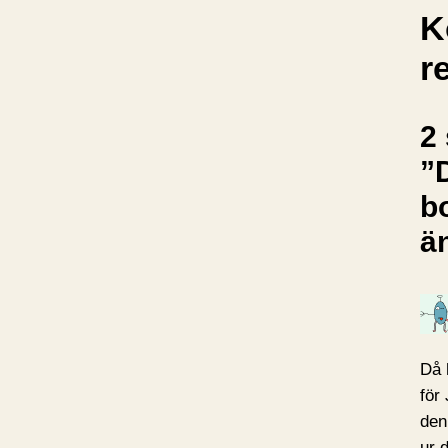
K
r
2 
”
b
ä
Då 
för
den
ur 