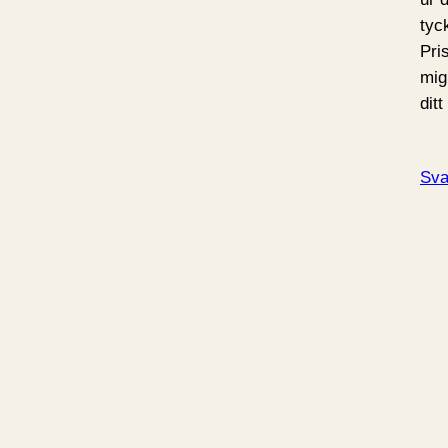
tyc
Pri
mig 
ditt
Sva