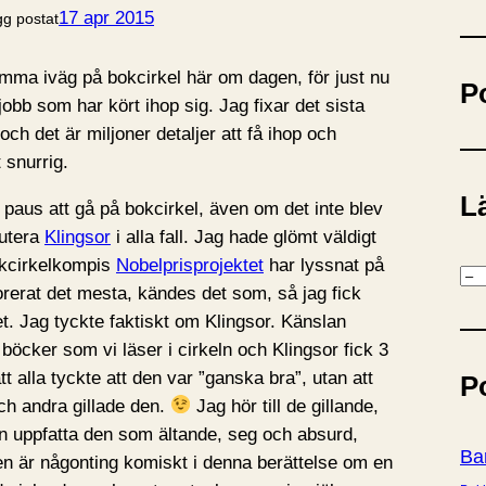
ö
17 apr 2015
gg postat
k
komma iväg på bokcirkel här om dagen, för just nu
P
obb som har kört ihop sig. Jag fixar det sista
ch det är miljoner detaljer att få ihop och
t snurrig.
Lä
n paus att gå på bokcirkel, även om det inte blev
kutera
Klingsor
i alla fall. Jag hade glömt väldigt
okcirkelkompis
Nobelprisprojektet
har lyssnat på
K
rerat det mesta, kändes det som, så jag fick
a
t. Jag tyckte faktiskt om Klingsor. Känslan
t
böcker som vi läser i cirkeln och Klingsor fick 3
e
tt alla tyckte att den var ”ganska bra”, utan att
P
g
ch andra gillade den.
Jag hör till de gillande,
o
an uppfatta den som ältande, seg och absurd,
r
Ba
en är någonting komiskt i denna berättelse om en
i