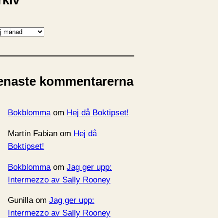
rkiv
enaste kommentarerna
Bokblomma
om
Hej då Boktipset!
Martin Fabian
om
Hej då
Boktipset!
Bokblomma
om
Jag ger upp:
Intermezzo av Sally Rooney
Gunilla
om
Jag ger upp:
Intermezzo av Sally Rooney