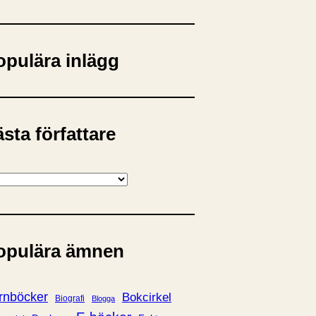
opulära inlägg
sta författare
opulära ämnen
rnböcker
Bokcirkel
Biografi
Blogga