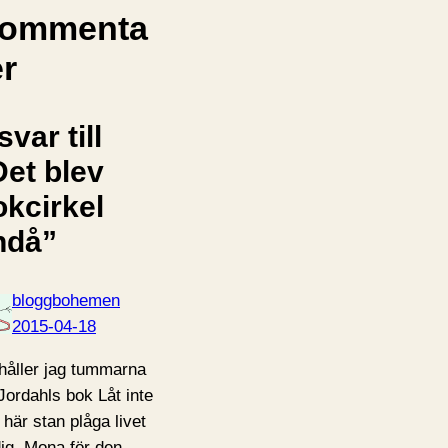
ommenta
er
svar till
Det blev
okcirkel
ndå”
bloggbohemen
2015-04-18
håller jag tummarna
 Jordahls bok Låt inte
 här stan plåga livet
dig, Mona för den