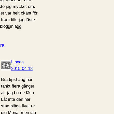
kte jag mycket om.
set var helt okänt för
fram tills jag läste
 blogginlägg.
ra
Linnea
2015-04-18
Bra tips! Jag har
tänkt flera gånger
att jag borde läsa
Låt inte den här
stan plåga livet ur
dig Mona, men jag