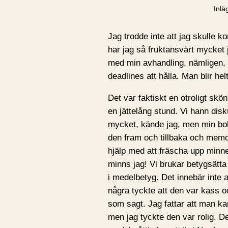
Inlä
Jag trodde inte att jag skulle 
har jag så fruktansvärt mycket j
med min avhandling, nämligen, o
deadlines att hålla. Man blir hel
Det var faktiskt en otroligt skö
en jättelång stund. Vi hann dis
mycket, kände jag, men min b
den fram och tillbaka och memo
hjälp med att fräscha upp minne
minns jag! Vi brukar betygsätta 
i medelbetyg. Det innebär inte a
några tyckte att den var kass o
som sagt. Jag fattar att man k
men jag tyckte den var rolig. D