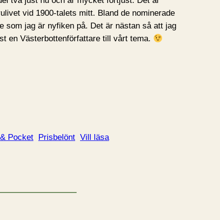
del två just nu och är mycket förtjust. Det är
livet vid 1900-talets mitt. Bland de nominerade
re som jag är nyfiken på. Det är nästan så att jag
nst en Västerbottenförfattare till vårt tema.
 & Pocket
Prisbelönt
Vill läsa