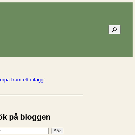
Sök
mpa fram ett inlägg!
ök på bloggen
Sök