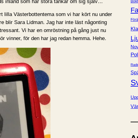
ds inland som har stora tankar om sig själv…
Bok
e
Fa
r
rt lilla Västerbottentema som vi har kört nu under
Förä
re blir Sara Lidman. Jag har inte läst någonting
Kla
ntressant. Vi har en omröstning på gång just nu
Lj
hör vinner, för den har jag redan hemma. Hehe.
Nov
Pol
Radi
Sp
S
Upp
Vä