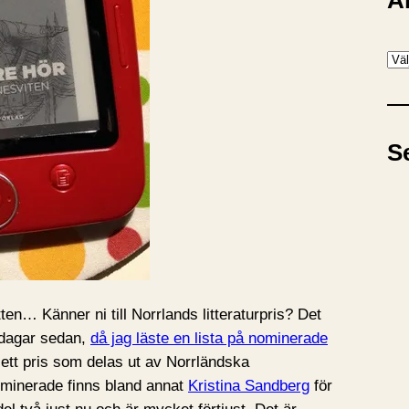
A
A
r
k
i
S
v
ten… Känner ni till Norrlands litteraturpris? Det
å dagar sedan,
då jag läste en lista på nominerade
så ett pris som delas ut av Norrländska
nominerade finns bland annat
Kristina Sandberg
för