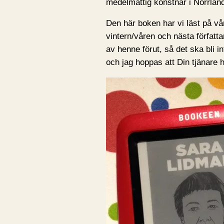
medelmåttig konstnär i Norrlan
Den här boken har vi läst på vå
vintern/våren och nästa författa
av henne förut, så det ska bli i
och jag hoppas att Din tjänare 