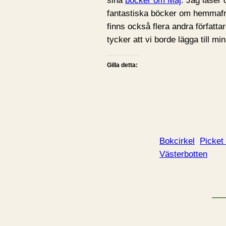
sina
böcker om Maj
. Jag läser 
fantastiska böcker om hemmafru
finns också flera andra författa
tycker att vi borde lägga till mi
Gilla detta:
Bokcirkel
Picket
Västerbotten