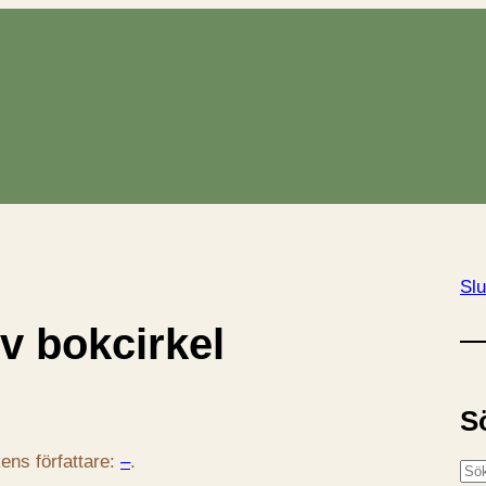
Slu
v bokcirkel
S
ens författare:
–
.
S