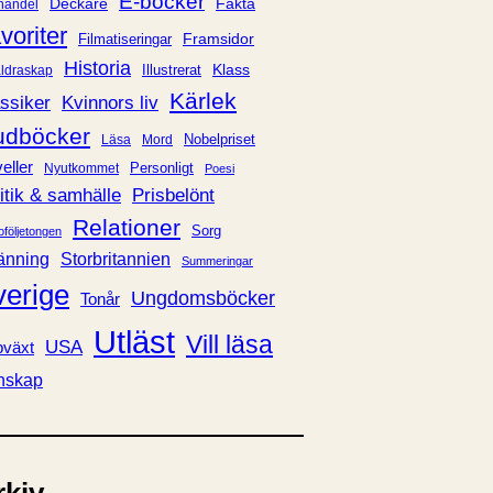
E-böcker
Deckare
Fakta
handel
voriter
Framsidor
Filmatiseringar
Historia
Klass
ldraskap
Illustrerat
Kärlek
ssiker
Kvinnors liv
udböcker
Nobelpriset
Läsa
Mord
eller
Personligt
Nyutkommet
Poesi
itik & samhälle
Prisbelönt
Relationer
Sorg
oföljetongen
änning
Storbritannien
Summeringar
verige
Ungdomsböcker
Tonår
Utläst
Vill läsa
USA
växt
nskap