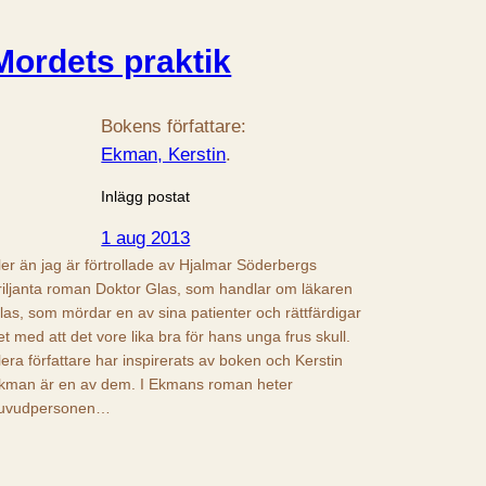
Mordets praktik
Bokens författare:
Ekman, Kerstin
.
Inlägg postat
1 aug 2013
ler än jag är förtrollade av Hjalmar Söderbergs
riljanta roman Doktor Glas, som handlar om läkaren
las, som mördar en av sina patienter och rättfärdigar
et med att det vore lika bra för hans unga frus skull.
lera författare har inspirerats av boken och Kerstin
kman är en av dem. I Ekmans roman heter
uvudpersonen…