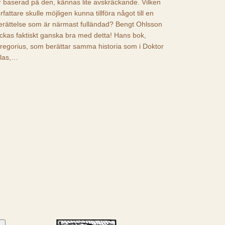
r baserad på den, kännas lite avskräckande. Vilken
örfattare skulle möjligen kunna tillföra något till en
erättelse som är närmast fulländad? Bengt Ohlsson
yckas faktiskt ganska bra med detta! Hans bok,
regorius, som berättar samma historia som i Doktor
las,…