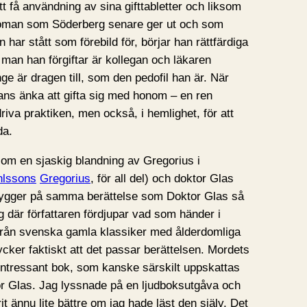
 få användning av sina gifttabletter och liksom
 roman som Söderberg senare ger ut och som
har stått som förebild för, börjar han rättfärdiga
 man han förgiftar är kollegan och läkaren
ge är dragen till, som den pedofil han är. När
ans änka att gifta sig med honom – en ren
riva praktiken, men också, i hemlighet, för att
da.
om en sjaskig blandning av Gregorius i
hlssons
Gregorius
, för all del) och doktor Glas
t bygger på samma berättelse som Doktor Glas så
 där författaren fördjupar vad som händer i
från svenska gamla klassiker med ålderdomliga
ycker faktiskt att det passar berättelsen. Mordets
intressant bok, som kanske särskilt uppskattas
r Glas. Jag lyssnade på en ljudboksutgåva och
it ännu lite bättre om jag hade läst den själv. Det