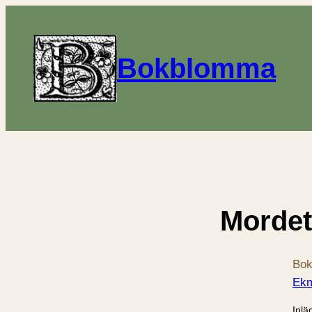
Bokblomma
Mordet
Bok
Ekm
Inlä