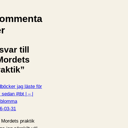
ommenta
er
svar till
Mordets
raktik”
dböcker jag läste för
 sedan #tbt | – |
kblomma
6-03-31
 Mordets praktik