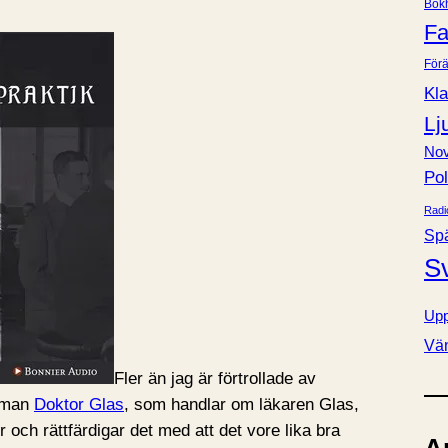
Bok
e
Fa
r
Förä
Kla
Lj
Nov
Pol
Radi
Sp
S
Upp
Vä
Fler än jag är förtrollade av
roman
Doktor Glas
, som handlar om läkaren Glas,
 och rättfärdigar det med att det vore lika bra