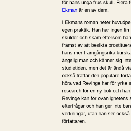
för hans unga frus skull. Flera 
Ekman
är en av dem.
I Ekmans roman heter huvudper
egen praktik. Han har ingen fin
skulder och skam eftersom hans
främst av att besikta prostitue
hans mer framgångsrika kurska
ängslig man och känner sig in
studietiden, men det är ändå v
också träffar den populäre förf
höra vad Revinge har för yrke så
research för en ny bok och han 
Revinge kan för ovanlighetens s
efterfrågar och han ger inte 
verkningar, utan han ser också t
författaren.