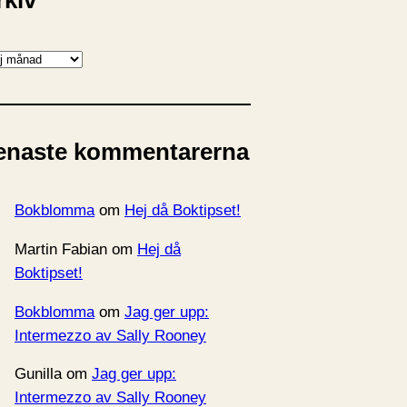
rkiv
enaste kommentarerna
Bokblomma
om
Hej då Boktipset!
Martin Fabian
om
Hej då
Boktipset!
Bokblomma
om
Jag ger upp:
Intermezzo av Sally Rooney
Gunilla
om
Jag ger upp:
Intermezzo av Sally Rooney