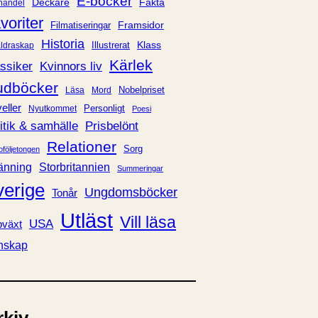
E-böcker
Deckare
Fakta
handel
voriter
Framsidor
Filmatiseringar
Historia
Klass
ldraskap
Illustrerat
Kärlek
ssiker
Kvinnors liv
udböcker
Nobelpriset
Läsa
Mord
eller
Personligt
Nyutkommet
Poesi
itik & samhälle
Prisbelönt
Relationer
Sorg
oföljetongen
änning
Storbritannien
Summeringar
verige
Ungdomsböcker
Tonår
Utläst
Vill läsa
USA
växt
nskap