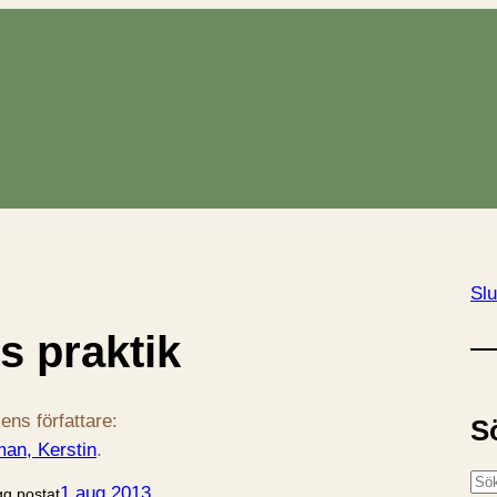
Slu
s praktik
ens författare:
S
an, Kerstin
.
S
1 aug 2013
gg postat