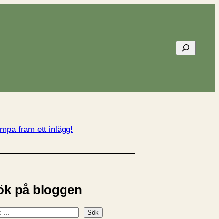
Sök
mpa fram ett inlägg!
ök på bloggen
Sök