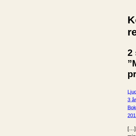
K
r
2 
”
p
Lju
3 år
Bo
201
[…]