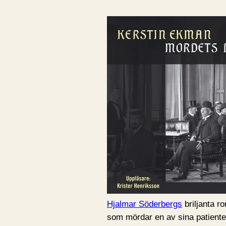
Hjalmar Söderbergs
briljanta 
som mördar en av sina patienter