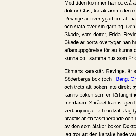
Med tiden kommer han också att
doktor Glas, karaktären i den
Revinge är övertygad om att han 
och släta över sin gärning. Den
Skade, vars dotter, Frida, Revin
Skade är borta övertygar han h
affärsuppgörelse för att kunna d
kunna bo i samma hus som Fri
Ekmans karaktär, Revinge, är s
Söderbergs bok (och i
Bengt O
och trots att boken inte direk
känns boken som en förlängning
mördaren. Språket känns igen 
verbböjningar och ordval. Jag t
praktik är en fascinerande och 
av den som älskar boken Dokto
jag tror att den kanske hade var