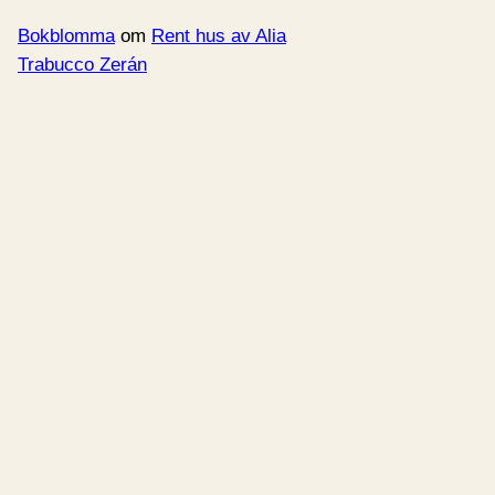
Bokblomma
om
Rent hus av Alia
Trabucco Zerán