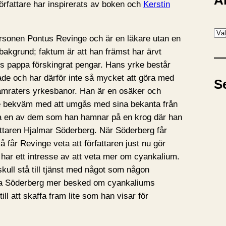
A
författare har inspirerats av boken och
Kerstin
A
sonen Pontus Revinge och är en läkare utan en
r
 bakgrund; faktum är att han främst har ärvt
k
 pappa förskingrat pengar. Hans yrke består
i
rade och har därför inte så mycket att göra med
S
v
mraters yrkesbanor. Han är en osäker och
te bekväm med att umgås med sina bekanta från
ia en av dem som han hamnar på en krog där han
attaren Hjalmar Söderberg. När Söderberg får
 får Revinge veta att författaren just nu gör
har ett intresse av att veta mer om cyankalium.
kull stå till tjänst med något som någon
bara Söderberg mer besked om cyankaliums
ill att skaffa fram lite som han visar för