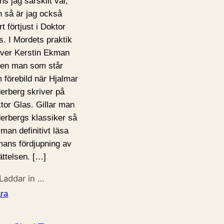
ns jag särskilt väl,
 så är jag också
t förtjust i Doktor
s. I Mordets praktik
iver Kerstin Ekman
en man som står
 förebild när Hjalmar
erberg skriver på
tor Glas. Gillar man
erbergs klassiker så
 man definitivt läsa
ans fördjupning av
ättelsen. […]
Laddar in …
ra