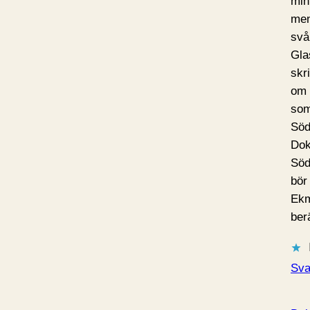
min
men
svår
Gla
skr
om 
som
Söd
Dok
Söd
bör
Ekm
ber
Sva