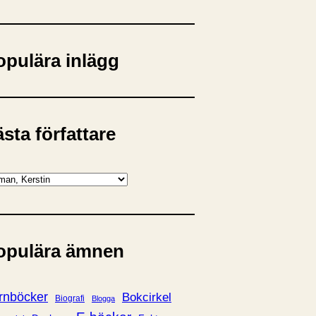
opulära inlägg
sta författare
opulära ämnen
rnböcker
Bokcirkel
Biografi
Blogga