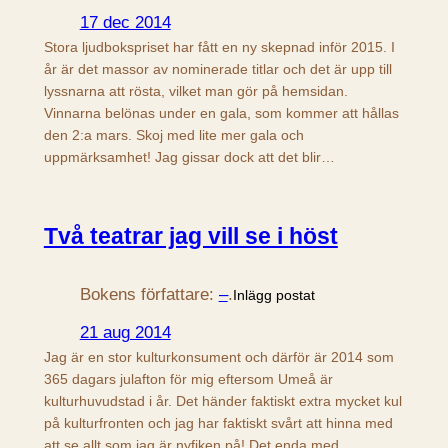
17 dec 2014
Stora ljudbokspriset har fått en ny skepnad inför 2015. I
år är det massor av nominerade titlar och det är upp till
lyssnarna att rösta, vilket man gör på hemsidan.
Vinnarna belönas under en gala, som kommer att hållas
den 2:a mars. Skoj med lite mer gala och
uppmärksamhet! Jag gissar dock att det blir…
Två teatrar jag vill se i höst
Bokens författare:
–
.
Inlägg postat
21 aug 2014
Jag är en stor kulturkonsument och därför är 2014 som
365 dagars julafton för mig eftersom Umeå är
kulturhuvudstad i år. Det händer faktiskt extra mycket kul
på kulturfronten och jag har faktiskt svårt att hinna med
att se allt som jag är nyfiken på! Det enda med