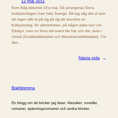
12 maj 2011
Kom ihåg datumet 19:e maj. Då arrangeras Stora
bokbytardagen över hela Sverige. Ett tag såg det ut som
att ingen ville ta på sig på sig att anordna en
bokbytardag, för allmänheten, på någon plats norr om
Edsbyn, men nu finns det event lite här och där, även i
Umeå (Grubbebiblioteket och Mariehemsbiblioteket). För
den…
Nästa sida
→
Bokblomma
En blogg om de böcker jag läser: klassiker, noveller,
romaner, spänningsromaner och andra böcker.