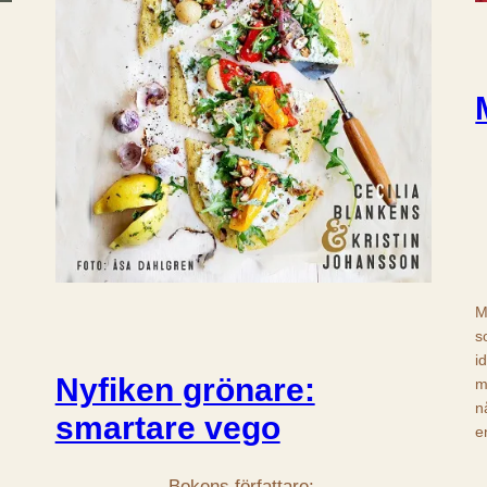
M
s
i
Nyfiken grönare:
m
n
smartare vego
e
Bokens författare: