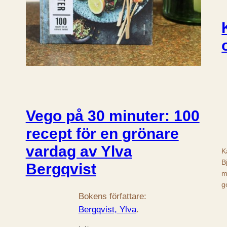
Vego på 30 minuter: 100
recept för en grönare
vardag av Ylva
K
B
Bergqvist
m
g
Bokens författare:
Bergqvist, Ylva
.