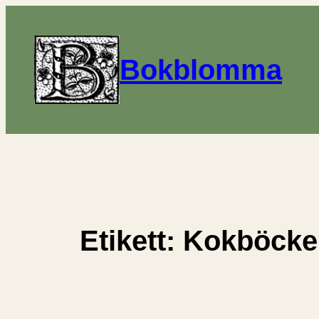
Hoppa
till
innehåll
Bokblomma
Etikett:
Kokböcke