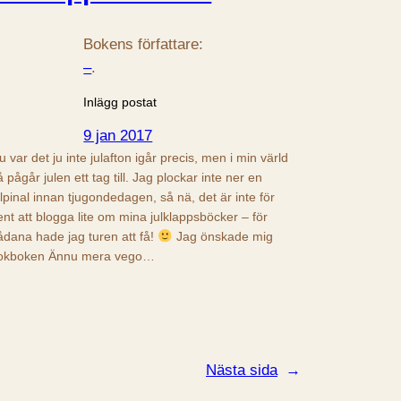
Bokens författare:
–
.
Inlägg postat
9 jan 2017
u var det ju inte julafton igår precis, men i min värld
å pågår julen ett tag till. Jag plockar inte ner en
ulpinal innan tjugondedagen, så nä, det är inte för
ent att blogga lite om mina julklappsböcker – för
ådana hade jag turen att få!
Jag önskade mig
okboken Ännu mera vego…
Nästa sida
→