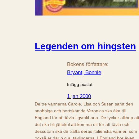
Legenden om hingsten
Bokens författare:
Bryant, Bonnie
.
Inlägg postat
1 jan 2000
De tre vännerna Carole, Lisa och Susan samt den
snobbiga och bortskämda Veronica ska åka till
England för att tävla i gymkhana. De tycker allihop at
det ska bli jättekul att komma dit för att tävla och
dessutom ska de träffa deras italienska vänner, som
också är där p.g.a. tävlingarna. I England bor även