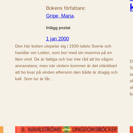
Bokens författare:
Gripe, Maria
.
Inlägg postat
1 jan 2000
Den här boken utspelar sig i 1930-talets Sverie och
handlar om Lotten, som bor med sin mamma på en
liten vind. De är fattiga och har inte råd att bo någon
D
annanstans, men när vintern kommer är det otänkbart
S
att bo kvar på vinden eftersom den både är dragig och
s
kall. Som tur är får…
s
a
b