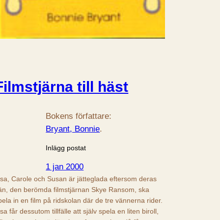
Filmstjärna till häst
Bokens författare:
Bryant, Bonnie
.
Inlägg postat
1 jan 2000
isa, Carole och Susan är jätteglada eftersom deras
än, den berömda filmstjärnan Skye Ransom, ska
pela in en film på ridskolan där de tre vännerna rider.
isa får dessutom tillfälle att själv spela en liten biroll,