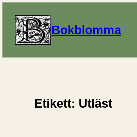
Hoppa
till
innehåll
Bokblomma
Etikett:
Utläst