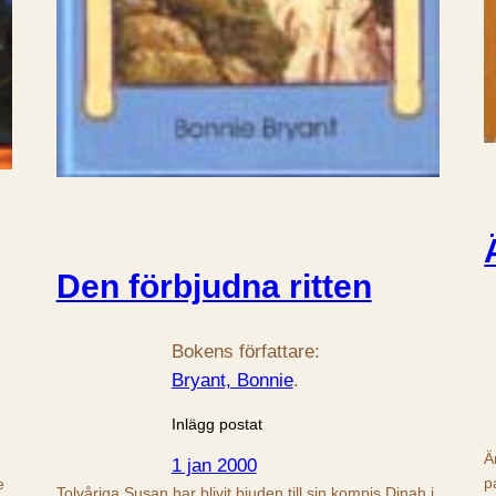
Den förbjudna ritten
Bokens författare:
Bryant, Bonnie
.
Inlägg postat
Ä
1 jan 2000
p
e
Tolvåriga Susan har blivit bjuden till sin kompis Dinah i