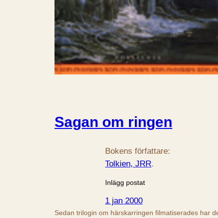
Sagan om ringen
Bokens författare:
Tolkien, JRR
.
Inlägg postat
1 jan 2000
Sedan trilogin om härskarringen filmatiserades har d