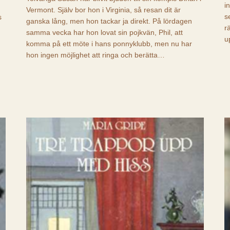
i
Vermont. Själv bor hon i Virginia, så resan dit är
s
s
ganska lång, men hon tackar ja direkt. På lördagen
r
samma vecka har hon lovat sin pojkvän, Phil, att
u
komma på ett möte i hans ponnyklubb, men nu har
hon ingen möjlighet att ringa och berätta…