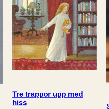
Tre trappor upp med
hiss