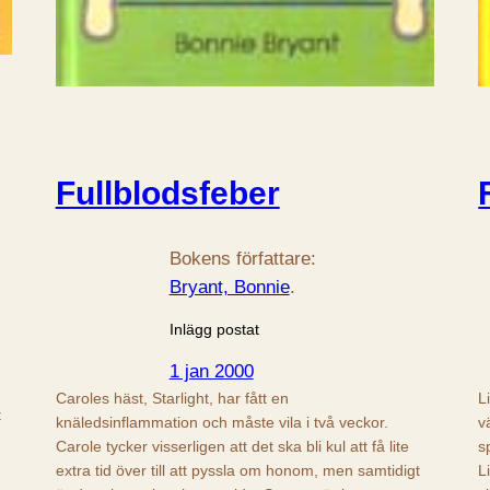
Fullblodsfeber
Bokens författare:
Bryant, Bonnie
.
Inlägg postat
1 jan 2000
Caroles häst, Starlight, har fått en
L
t
knäledsinflammation och måste vila i två veckor.
v
Carole tycker visserligen att det ska bli kul att få lite
s
extra tid över till att pyssla om honom, men samtidigt
L