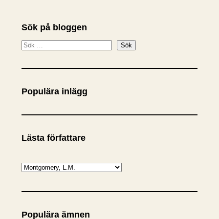
Sök på bloggen
S
Sök
ö
k
Populära inlägg
Lästa författare
K
a
t
e
Populära ämnen
g