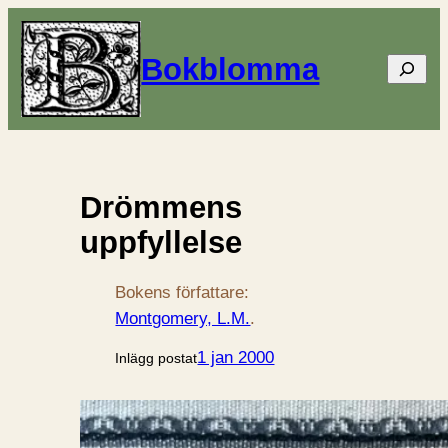
Bokblomma
Sök
Drömmens
uppfyllelse
Bokens författare:
Montgomery, L.M.
.
1 jan 2000
Inlägg postat