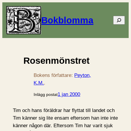
Bokblomma
Sök
Rosenmönstret
Bokens författare:
Peyton,
K.M.
.
1 jan 2000
Inlägg postat
Tim och hans föräldrar har flyttat till landet och
Tim känner sig lite ensam eftersom han inte inte
känner någon där. Eftersom Tim har varit sjuk