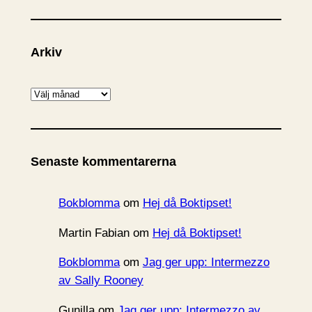
Arkiv
A
r
k
i
Senaste kommentarerna
v
Bokblomma
om
Hej då Boktipset!
Martin Fabian
om
Hej då Boktipset!
Bokblomma
om
Jag ger upp: Intermezzo
av Sally Rooney
Gunilla
om
Jag ger upp: Intermezzo av