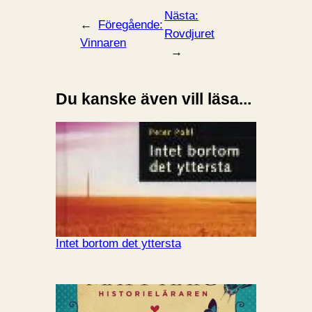
Nästa:
←
Föregående:
Rovdjuret
Vinnaren
→
Du kanske även vill läsa...
Intet bortom det yttersta