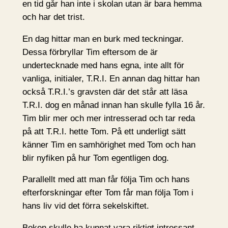
en tid går han inte i skolan utan är bara hemma
och har det trist.
En dag hittar man en burk med teckningar.
Dessa förbryllar Tim eftersom de är
undertecknade med hans egna, inte allt för
vanliga, initialer, T.R.I. En annan dag hittar han
också T.R.I.’s gravsten där det står att läsa
T.R.I. dog en månad innan han skulle fylla 16 år.
Tim blir mer och mer intresserad och tar reda
på att T.R.I. hette Tom. På ett underligt sätt
känner Tim en samhörighet med Tom och han
blir nyfiken på hur Tom egentligen dog.
Parallellt med att man får följa Tim och hans
efterforskningar efter Tom får man följa Tom i
hans liv vid det förra sekelskiftet.
Boken skulle ha kunnat vara riktigt intressant