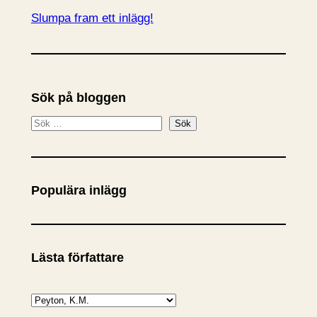
Slumpa fram ett inlägg!
Sök på bloggen
S
Sök
ö
k
Populära inlägg
Lästa författare
K