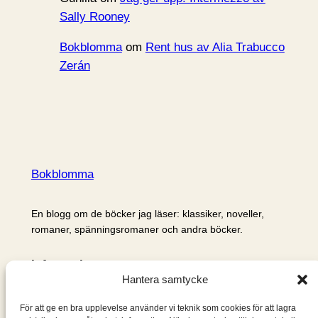
Sally Rooney
Bokblomma
om
Rent hus av Alia Trabucco
Zerán
Bokblomma
En blogg om de böcker jag läser: klassiker, noveller,
romaner, spänningsromaner och andra böcker.
Information
Hantera samtycke
Cookie- och integritetspolicy
Om mig & om bloggen
För att ge en bra upplevelse använder vi teknik som cookies för att lagra