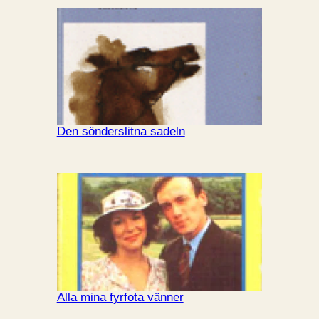
Den sönderslitna sadeln
Alla mina fyrfota vänner