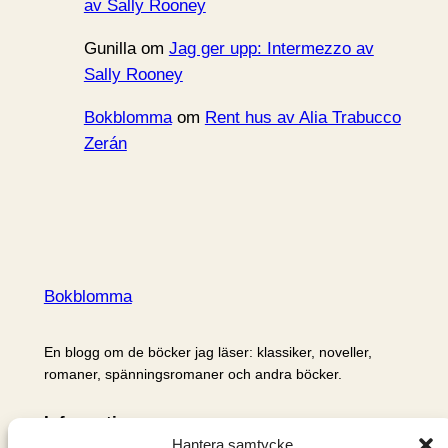
av Sally Rooney
Gunilla
om
Jag ger upp: Intermezzo av
Sally Rooney
Bokblomma
om
Rent hus av Alia Trabucco
Zerán
Bokblomma
En blogg om de böcker jag läser: klassiker, noveller,
romaner, spänningsromaner och andra böcker.
Information
Hantera samtycke