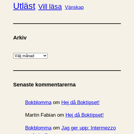
Utläst
Vill läsa
Vänskap
Arkiv
A
r
k
i
Senaste kommentarerna
v
Bokblomma
om
Hej då Boktipset!
Martin Fabian
om
Hej då Boktipset!
Bokblomma
om
Jag ger upp: Intermezzo