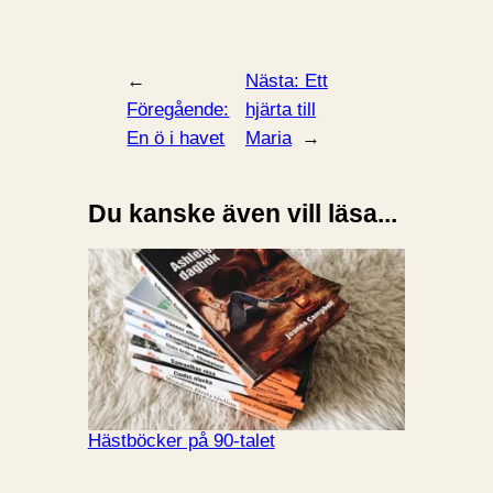
←
Nästa:
Ett
Föregående:
hjärta till
En ö i havet
Maria
→
Du kanske även vill läsa...
Hästböcker på 90-talet