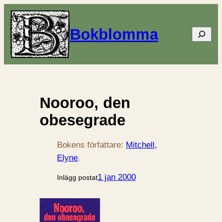
Bokblomma
Sök
Nooroo, den
obesegrade
Bokens författare:
Mitchell,
Elyne
.
1 jan 2000
Inlägg postat