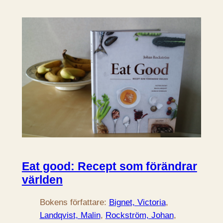
Eat good: Recept som förändrar
världen
Bokens författare:
Bignet, Victoria
, 
Landqvist, Malin
, 
Rockström, Johan
, 