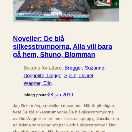
Noveller: De blå
silkesstrumporna, Alla vill bara
gå hem, Shuno, Blomman
Bokens författare:
Brøgger, Suzanne
, 
Doggelito, Dogge
, 
Sjölin, Daniel
, 
Wägner, Elin
.
28 jan 2019
Inlägg postat
Jag läste många noveller i december. Här är ytterligare
fyra! De blå silkesstrumporna De blå silkesstrumporna
av Elin Wägner är en feministisk och peppig klassiker om
en kvinna som köper ett par klarblå silkesstrumpor. Det
ska bli ödesdigert. När hon sitter på tåget med en