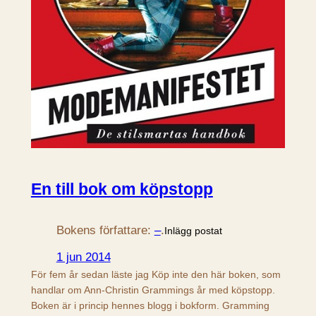
En till bok om köpstopp
Bokens författare:
–
.
Inlägg postat
1 jun 2014
För fem år sedan läste jag Köp inte den här boken, som
handlar om Ann-Christin Grammings år med köpstopp.
Boken är i princip hennes blogg i bokform. Gramming