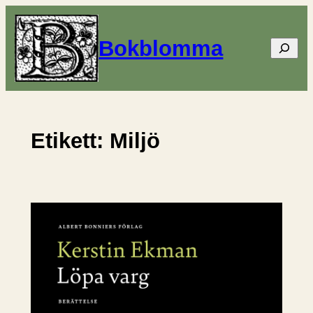
Hoppa
till
Bokblomma
Sök
innehåll
Etikett:
Miljö