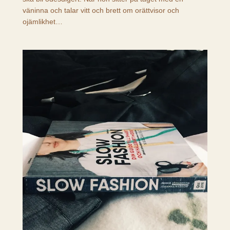
väninna och talar vitt och brett om orättvisor och
ojämlikhet…