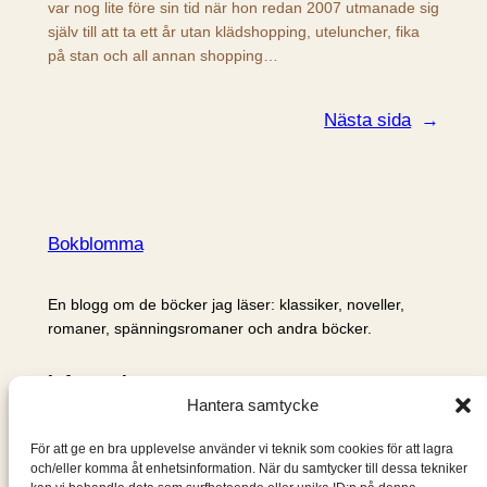
var nog lite före sin tid när hon redan 2007 utmanade sig
själv till att ta ett år utan klädshopping, uteluncher, fika
på stan och all annan shopping…
Nästa sida
→
Bokblomma
En blogg om de böcker jag läser: klassiker, noveller,
romaner, spänningsromaner och andra böcker.
Information
Hantera samtycke
Cookie- och integritetspolicy
Om mig & om bloggen
För att ge en bra upplevelse använder vi teknik som cookies för att lagra
S
och/eller komma åt enhetsinformation. När du samtycker till dessa tekniker