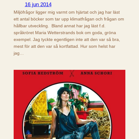
16 jun 2014
Miljöfrågor ligger mig varmt om hjärtat och jag har läst
ett antal böcker som tar upp klimatfrågan och frågan om
hållbar utveckling. Bland annat har jag läst f.d.
språkröret Maria Wetterstrands bok om goda, gröna
exempel. Jag tyckte egentligen inte att den var så bra,
mest för att den var så kortfattad. Hur som helst har
jag…