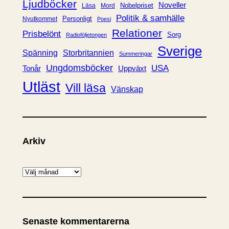
Ljudböcker
Noveller
Nobelpriset
Läsa
Mord
Politik & samhälle
Personligt
Nyutkommet
Poesi
Relationer
Prisbelönt
Sorg
Radioföljetongen
Sverige
Spänning
Storbritannien
Summeringar
Ungdomsböcker
USA
Uppväxt
Tonår
Utläst
Vill läsa
Vänskap
Arkiv
A
r
k
i
Senaste kommentarerna
v