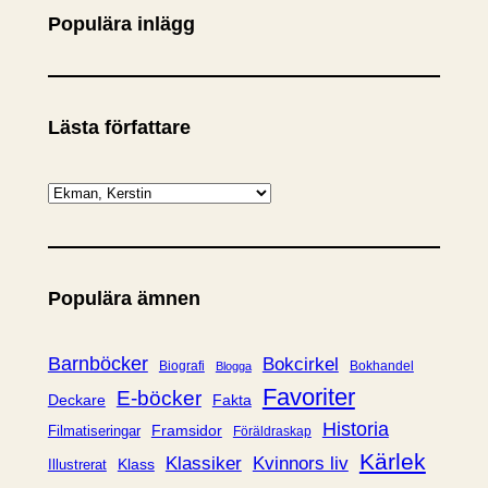
Populära inlägg
Lästa författare
K
a
t
e
Populära ämnen
g
o
r
Barnböcker
Bokcirkel
Biografi
Bokhandel
Blogga
i
Favoriter
E-böcker
Deckare
Fakta
e
Historia
Framsidor
Filmatiseringar
Föräldraskap
r
Kärlek
Klassiker
Kvinnors liv
Klass
Illustrerat