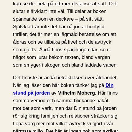
kan se det hela på ett mer distanserat sätt. Det
slutar självklart inte väl. Till delar är boken
spännande som en deckare – på sitt sätt.
Självklart är inte det här någon actionfylld
thriller, det är mer en lågmäld berättelse om att
åldras och se tillbaka på livet och de avtryck
som gjorts. Ändå finns spänningen där, som
något som lurar bakom texten, bland vargen
som smyger i skogen och bland laddade vapen.
Det finaste är ändå betraktelsen över åldrandet.
När jag läser den här boken tänker jag på
Din
stund på jorden
av
Vilhelm Moberg
. Här finns
samma vemod och samma blickande bakåt,
mot det som varit, men där Din stund på jorden
rör sig kring familjen och relationer sträcker sig
Löpa varg mer mot vilket avtryck vi gjort i vår
närmsta miljö. Det här är ingen bok som skriker