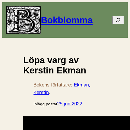
Bokblomma
Sök
Löpa varg av
Kerstin Ekman
Bokens författare:
Ekman,
Kerstin
.
25 jun 2022
Inlägg postat