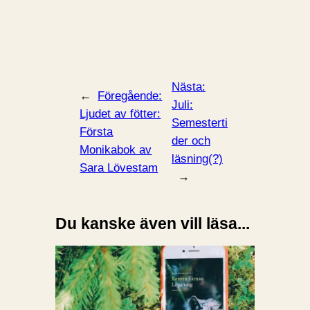
Nästa:
←
Föregående:
Juli:
Ljudet av fötter:
Semesterti
Första
der och
Monikabok av
läsning(?)
Sara Lövestam
→
Du kanske även vill läsa...