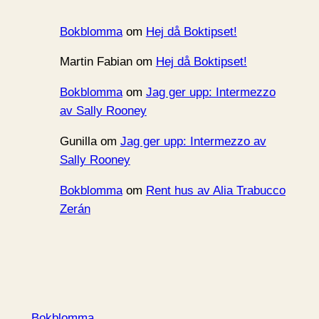
Bokblomma
om
Hej då Boktipset!
Martin Fabian
om
Hej då Boktipset!
Bokblomma
om
Jag ger upp: Intermezzo
av Sally Rooney
Gunilla
om
Jag ger upp: Intermezzo av
Sally Rooney
Bokblomma
om
Rent hus av Alia Trabucco
Zerán
Bokblomma