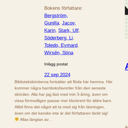
Bokens författare:
Bergström,
Gunilla
, 
Jacov,
Karin
, 
Stark, Ulf
, 
Söderberg, Li
, 
Toledo, Eymard
, 
Wirsén, Stina
.
Inlägg postat
22 sep 2024
Biblioteksböckerna fortsätter att flöda här hemma. Här
kommer några barnboksfavoriter från den senaste
skörden. Alla har jag läst med min 3-åring, även om
vissa förmodligen passar mer klockrent för äldre barn.
Alltid finns det något att ta med sig från läsningen,
även om det kanske inte är det författaren tänkt sig!
Allas längtan av…
A