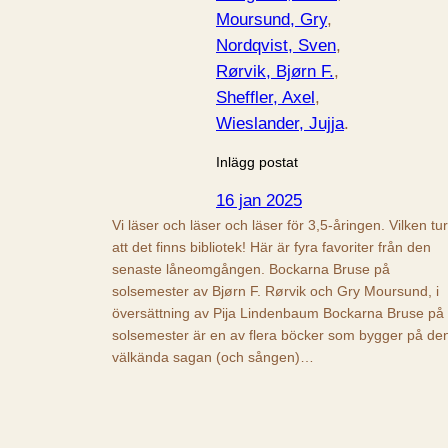
Moursund, Gry
, 
Nordqvist, Sven
, 
Rørvik, Bjørn F.
, 
Sheffler, Axel
, 
Wieslander, Jujja
.
Inlägg postat
16 jan 2025
Vi läser och läser och läser för 3,5-åringen. Vilken tur
att det finns bibliotek! Här är fyra favoriter från den
senaste låneomgången. Bockarna Bruse på
solsemester av Bjørn F. Rørvik och Gry Moursund, i
översättning av Pija Lindenbaum Bockarna Bruse på
solsemester är en av flera böcker som bygger på de
välkända sagan (och sången)…