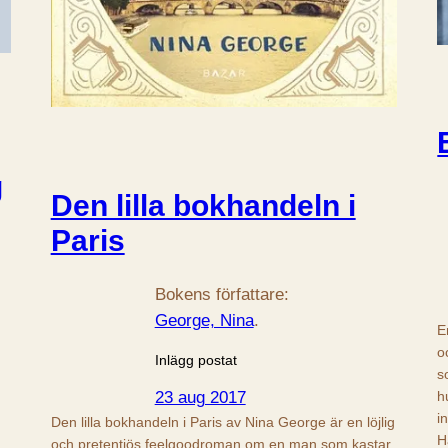
g
Den lilla bokhandeln i
Paris
Bokens författare:
George, Nina
.
E
o
Inlägg postat
s
h
23 aug 2017
i
Den lilla bokhandeln i Paris av Nina George är en löjlig
H
och pretentiös feelgoodroman om en man som kastar