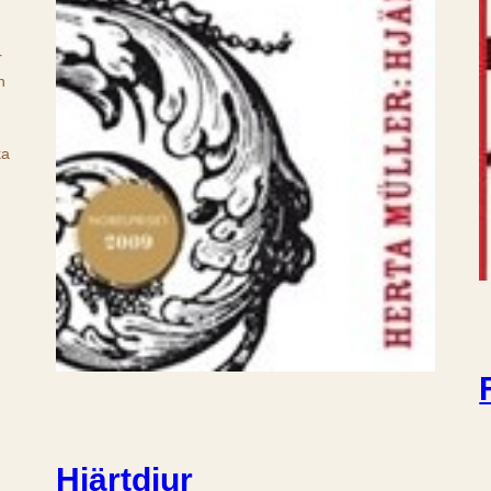
r
n
ka
Hjärtdjur