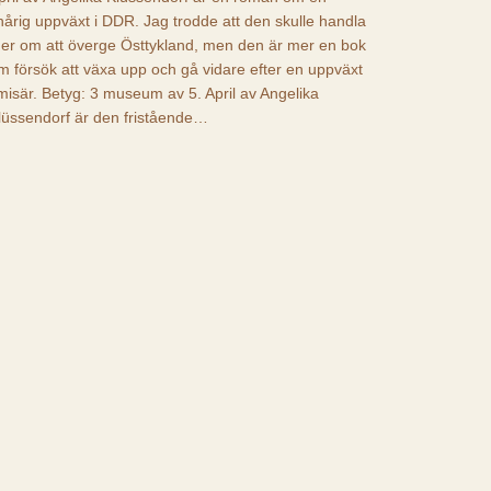
nårig uppväxt i DDR. Jag trodde att den skulle handla
er om att överge Östtykland, men den är mer en bok
m försök att växa upp och gå vidare efter en uppväxt
 misär. Betyg: 3 museum av 5. April av Angelika
lüssendorf är den fristående…