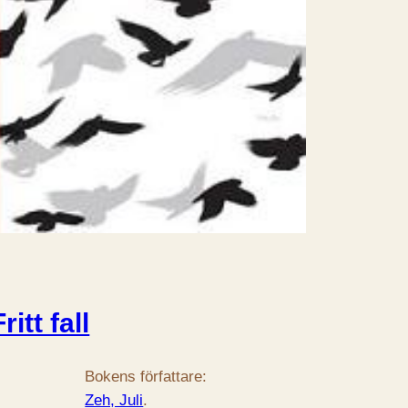
Fritt fall
Bokens författare:
Zeh, Juli
.