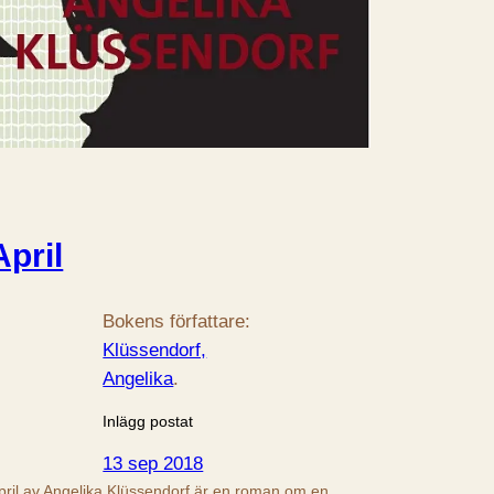
April
Bokens författare:
Klüssendorf,
Angelika
.
Inlägg postat
13 sep 2018
pril av Angelika Klüssendorf är en roman om en