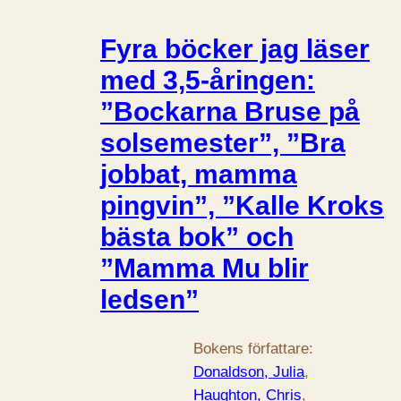
Fyra böcker jag läser
med 3,5-åringen:
”Bockarna Bruse på
solsemester”, ”Bra
jobbat, mamma
pingvin”, ”Kalle Kroks
bästa bok” och
”Mamma Mu blir
ledsen”
Bokens författare:
Donaldson, Julia
, 
Haughton, Chris
, 