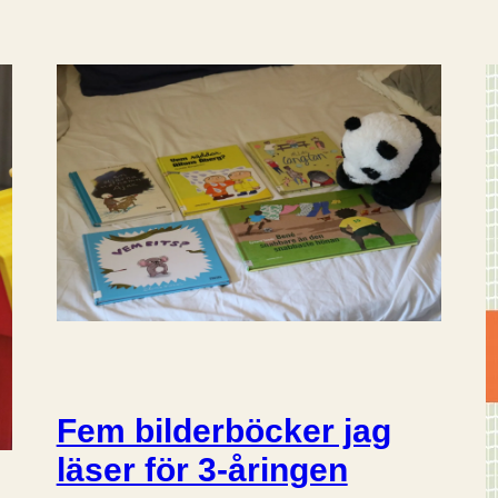
Fem bilderböcker jag
läser för 3-åringen