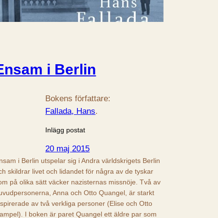
Ensam i Berlin
Bokens författare:
Fallada, Hans
.
Inlägg postat
20 maj 2015
nsam i Berlin utspelar sig i Andra världskrigets Berlin
ch skildrar livet och lidandet för några av de tyskar
om på olika sätt väcker nazisternas missnöje. Två av
uvudpersonerna, Anna och Otto Quangel, är starkt
nspirerade av två verkliga personer (Elise och Otto
ampel). I boken är paret Quangel ett äldre par som