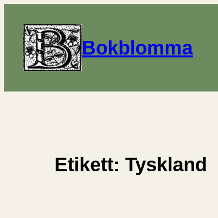
Hoppa
till
innehåll
Bokblomma
Etikett:
Tyskland