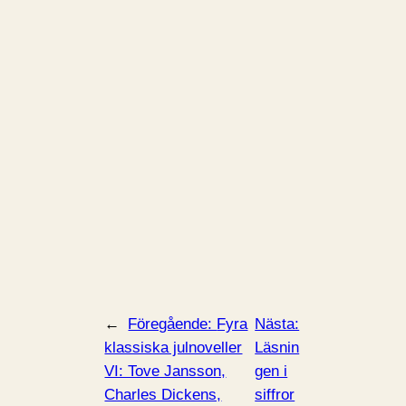
←
Föregående:
Fyra
Nästa:
klassiska julnoveller
Läsnin
VI: Tove Jansson,
gen i
Charles Dickens,
siffror