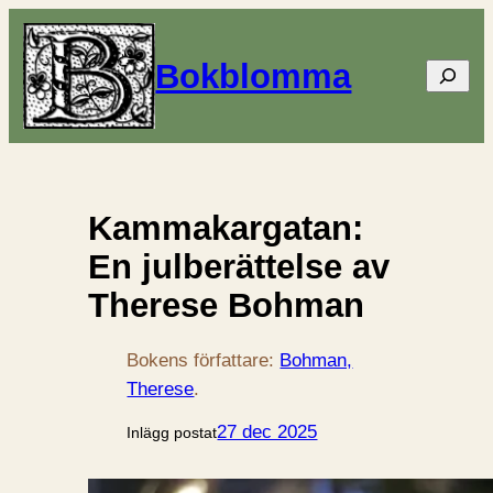
Bokblomma
Sök
Kammakargatan:
En julberättelse av
Therese Bohman
Bokens författare:
Bohman,
Therese
.
27 dec 2025
Inlägg postat