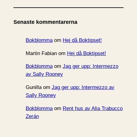
k
i
Senaste kommentarerna
v
Bokblomma
om
Hej då Boktipset!
Martin Fabian
om
Hej då Boktipset!
Bokblomma
om
Jag ger upp: Intermezzo
av Sally Rooney
Gunilla
om
Jag ger upp: Intermezzo av
Sally Rooney
Bokblomma
om
Rent hus av Alia Trabucco
Zerán