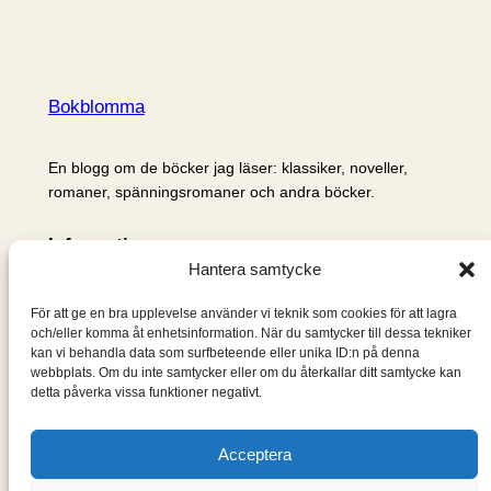
Bokblomma
En blogg om de böcker jag läser: klassiker, noveller,
romaner, spänningsromaner och andra böcker.
Information
Hantera samtycke
Cookie- och integritetspolicy
Om mig & om bloggen
För att ge en bra upplevelse använder vi teknik som cookies för att lagra
S
och/eller komma åt enhetsinformation. När du samtycker till dessa tekniker
kan vi behandla data som surfbeteende eller unika ID:n på denna
ö
webbplats. Om du inte samtycker eller om du återkallar ditt samtycke kan
k
detta påverka vissa funktioner negativt.
Acceptera