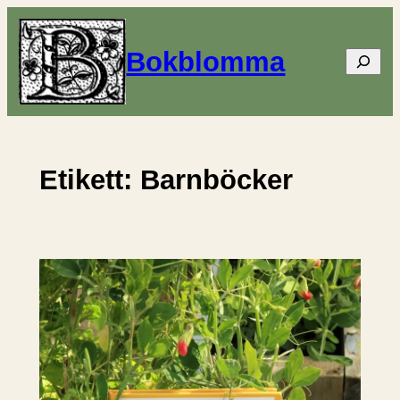
Hoppa
till
Bokblomma
Sök
innehåll
Etikett:
Barnböcker