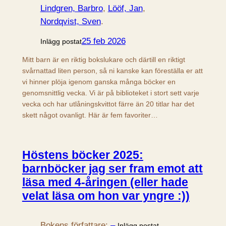
Lindgren, Barbro
, 
Lööf, Jan
, 
Nordqvist, Sven
.
25 feb 2026
Inlägg postat
Mitt barn är en riktig bokslukare och därtill en riktigt
svårnattad liten person, så ni kanske kan föreställa er att
vi hinner plöja igenom ganska många böcker en
genomsnittlig vecka. Vi är på biblioteket i stort sett varje
vecka och har utlåningskvittot färre än 20 titlar har det
skett något ovanligt. Här är fem favoriter…
Höstens böcker 2025:
barnböcker jag ser fram emot att
läsa med 4-åringen (eller hade
velat läsa om hon var yngre :))
Bokens författare:
–
.
Inlägg postat