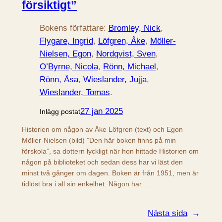
försiktigt”
Bokens författare:
Bromley, Nick
, 
Flygare, Ingrid
, 
Löfgren, Åke
, 
Möller-
Nielsen, Egon
, 
Nordqvist, Sven
, 
O’Byrne, Nicola
, 
Rönn, Michael
, 
Rönn, Åsa
, 
Wieslander, Jujja
, 
Wieslander, Tomas
.
27 jan 2025
Inlägg postat
Historien om någon av Åke Löfgren (text) och Egon
Möller-Nielsen (bild) ”Den här boken finns på min
förskola”, sa dottern lyckligt när hon hittade Historien om
någon på biblioteket och sedan dess har vi läst den
minst två gånger om dagen. Boken är från 1951, men är
tidlöst bra i all sin enkelhet. Någon har…
Nästa sida
→