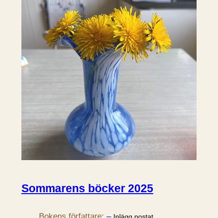
Sommarens böcker 2025
Bokens författare:
–
.
Inlägg postat