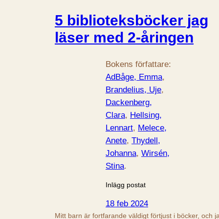
5 biblioteksböcker jag
läser med 2-åringen
Bokens författare:
AdBåge, Emma
, 
Brandelius, Uje
, 
Dackenberg,
Clara
, 
Hellsing,
Lennart
, 
Melece,
Anete
, 
Thydell,
Johanna
, 
Wirsén,
Stina
.
Inlägg postat
18 feb 2024
Mitt barn är fortfarande väldigt förtjust i böcker, och j