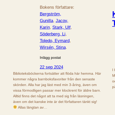
Bokens författare:
Bergström,
Gunilla
, 
Jacov,
Karin
, 
Stark, Ulf
, 
Söderberg, Li
, 
Toledo, Eymard
, 
Wirsén, Stina
.
Inlägg postat
22 sep 2024
I
Biblioteksböckerna fortsätter att flöda här hemma. Här
M
kommer några barnboksfavoriter från den senaste
o
skörden. Alla har jag läst med min 3-åring, även om
p
vissa förmodligen passar mer klockrent för äldre barn.
Alltid finns det något att ta med sig från läsningen,
även om det kanske inte är det författaren tänkt sig!
Allas längtan av…