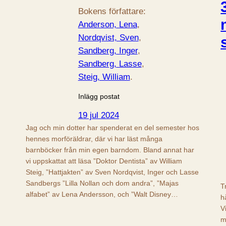
Bokens författare:
Anderson, Lena
, 
Nordqvist, Sven
, 
Sandberg, Inger
, 
Sandberg, Lasse
, 
Steig, William
.
Inlägg postat
19 jul 2024
Jag och min dotter har spenderat en del semester hos
hennes morföräldrar, där vi har läst många
barnböcker från min egen barndom. Bland annat har
vi uppskattat att läsa ”Doktor Dentista” av William
Steig, ”Hattjakten” av Sven Nordqvist, Inger och Lasse
Sandbergs ”Lilla Nollan och dom andra”, ”Majas
T
alfabet” av Lena Andersson, och ”Walt Disney…
h
V
m