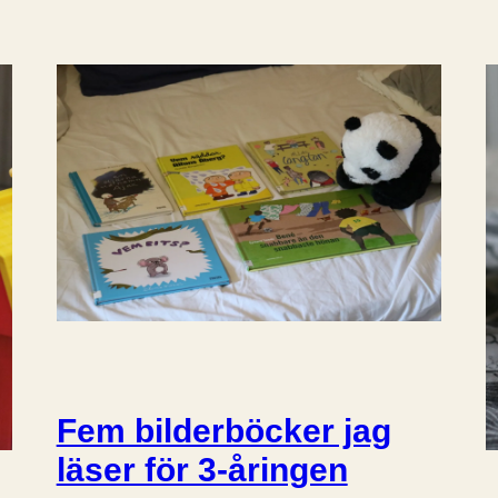
Fem bilderböcker jag
läser för 3-åringen