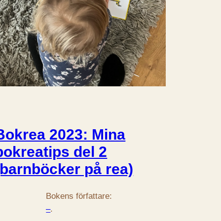
Bokrea 2023: Mina
bokreatips del 2
(barnböcker på rea)
Bokens författare:
–
.