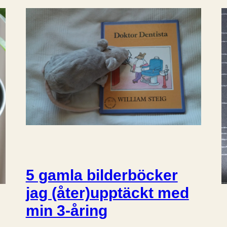
5 gamla bilderböcker
jag (åter)upptäckt med
min 3-åring