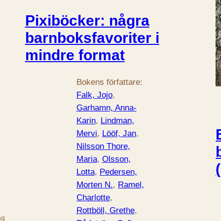
Pixiböcker: några
barnboksfavoriter i
mindre format
Bokens författare:
Falk, Jojo
, 
Garhamn, Anna-
Karin
, 
Lindman,
Mervi
, 
Lööf, Jan
, 
Nilsson Thore,
Maria
, 
Olsson,
Lotta
, 
Pedersen,
Morten N.
, 
Ramel,
Charlotte
, 
Rottböll, Grethe
, 
ag