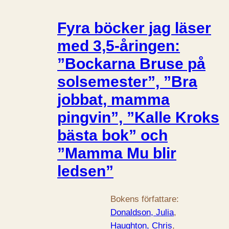
Fyra böcker jag läser
med 3,5-åringen:
”Bockarna Bruse på
solsemester”, ”Bra
jobbat, mamma
pingvin”, ”Kalle Kroks
bästa bok” och
”Mamma Mu blir
ledsen”
Bokens författare:
Donaldson, Julia
, 
Haughton, Chris
, 