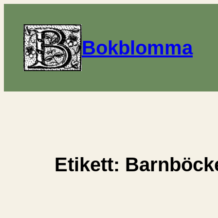
Hoppa
till
innehåll
Bokblomma
Etikett:
Barnböck