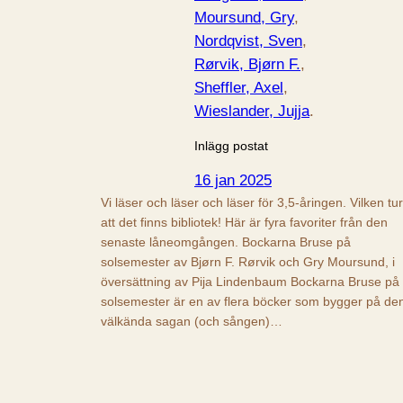
Moursund, Gry
, 
Nordqvist, Sven
, 
Rørvik, Bjørn F.
, 
Sheffler, Axel
, 
Wieslander, Jujja
.
Inlägg postat
16 jan 2025
Vi läser och läser och läser för 3,5-åringen. Vilken tur
att det finns bibliotek! Här är fyra favoriter från den
senaste låneomgången. Bockarna Bruse på
solsemester av Bjørn F. Rørvik och Gry Moursund, i
översättning av Pija Lindenbaum Bockarna Bruse på
solsemester är en av flera böcker som bygger på de
välkända sagan (och sången)…