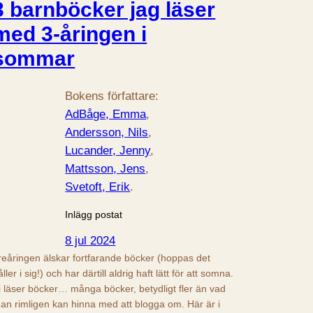
3 barnböcker jag läser
med 3-åringen i
sommar
Bokens författare:
AdBåge, Emma
, 
Andersson, Nils
, 
Lucander, Jenny
, 
Mattsson, Jens
, 
Svetoft, Erik
.
Inlägg postat
8 jul 2024
reåringen älskar fortfarande böcker (hoppas det
åller i sig!) och har därtill aldrig haft lätt för att somna.
i läser böcker… många böcker, betydligt fler än vad
an rimligen kan hinna med att blogga om. Här är i