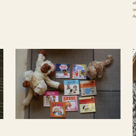
a
o
A